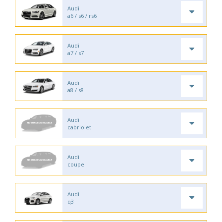
Audi
a6 / s6 / rs6
Audi
a7 / s7
Audi
a8 / s8
Audi
cabriolet
Audi
coupe
Audi
q3