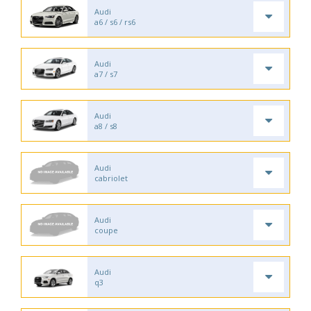
Audi
a6 / s6 / rs6
Audi
a7 / s7
Audi
a8 / s8
Audi
cabriolet
Audi
coupe
Audi
q3