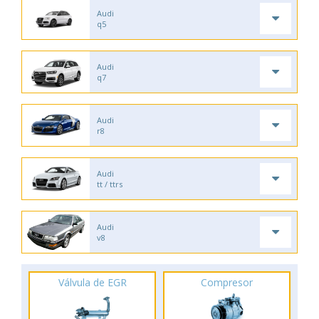
Audi
q5
Audi
q7
Audi
r8
Audi
tt / ttrs
Audi
v8
Válvula de EGR
Compresor