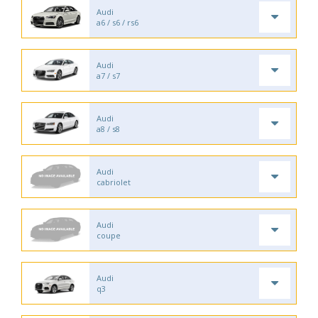
Audi
a6 / s6 / rs6
Audi
a7 / s7
Audi
a8 / s8
Audi
cabriolet
Audi
coupe
Audi
q3