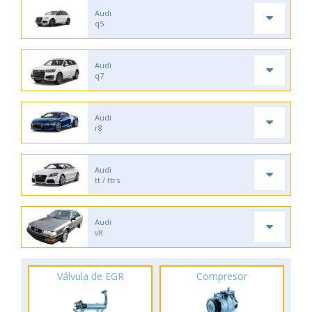
Audi
q5
Audi
q7
Audi
r8
Audi
tt / ttrs
Audi
v8
Válvula de EGR
Compresor