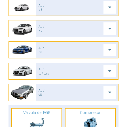
Audi
q5
Audi
q7
Audi
r8
Audi
tt / ttrs
Audi
v8
Válvula de EGR
Compresor