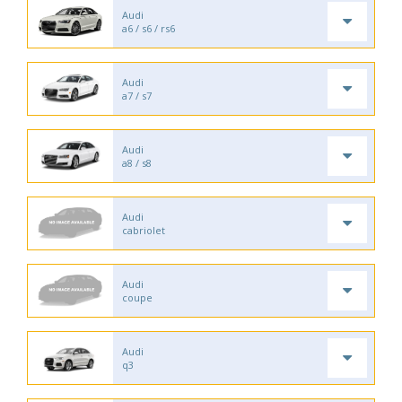
Audi
a6 / s6 / rs6
Audi
a7 / s7
Audi
a8 / s8
Audi
cabriolet
Audi
coupe
Audi
q3