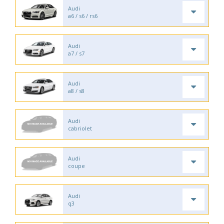
Audi
a6 / s6 / rs6
Audi
a7 / s7
Audi
a8 / s8
Audi
cabriolet
Audi
coupe
Audi
q3