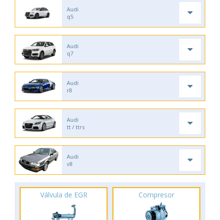
Audi
q5
Audi
q7
Audi
r8
Audi
tt / ttrs
Audi
v8
Válvula de EGR
Compresor