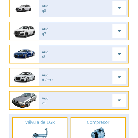
Audi
q5
Audi
q7
Audi
r8
Audi
tt / ttrs
Audi
v8
Válvula de EGR
Compresor