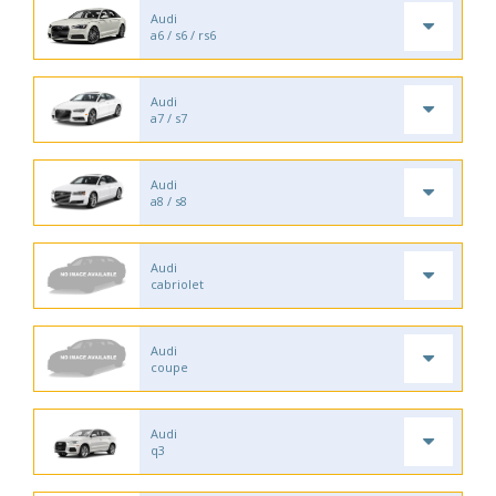
Audi
a6 / s6 / rs6
Audi
a7 / s7
Audi
a8 / s8
Audi
cabriolet
Audi
coupe
Audi
q3