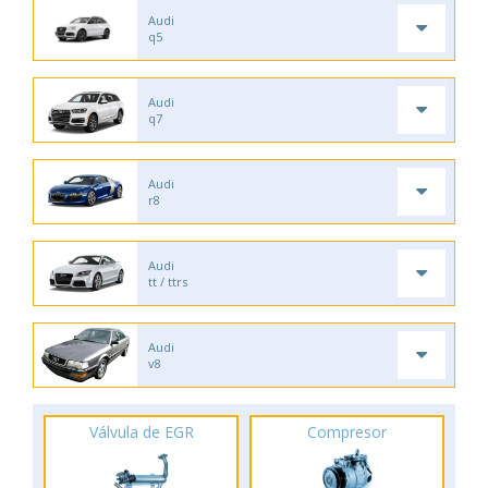
Audi
q5
Audi
q7
Audi
r8
Audi
tt / ttrs
Audi
v8
Válvula de EGR
Compresor