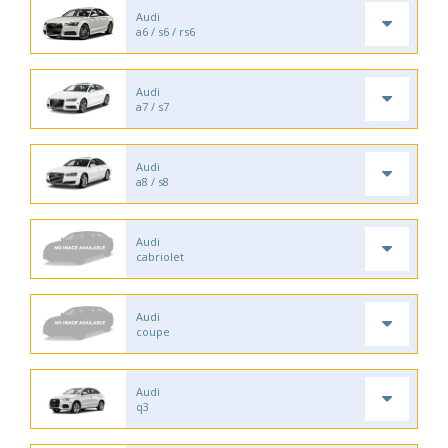
Audi
a6 / s6 / rs6
Audi
a7 / s7
Audi
a8 / s8
Audi
cabriolet
Audi
coupe
Audi
q3