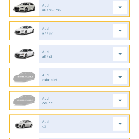
Audi
a6 / s6 / rs6
Audi
a7 / s7
Audi
a8 / s8
Audi
cabriolet
Audi
coupe
Audi
q3