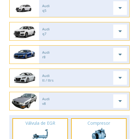
Audi
q5
Audi
q7
Audi
r8
Audi
tt / ttrs
Audi
v8
Válvula de EGR
Compresor