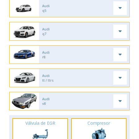
Audi
q5
Audi
q7
Audi
r8
Audi
tt / ttrs
Audi
v8
Válvula de EGR
Compresor