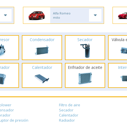
Alfa Romeo
mito
resor
Condensador
Secador
Válvula
rador
Calentador
Enfriador de aceite
Inte
blower
Filtro de aire
ensador
Secador
orador
Calentador
ruptor de presión
Radiador