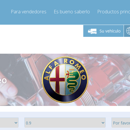
Para vendedores
Es bueno saberlo
Productos princ
 viernes de 9:00 a
De lunes a viernes de 9:00 a
De lunes a 
16:00
16:00
Su vehículo
pressor-express.es
Info@compressor-express.es
Info@comp
eo