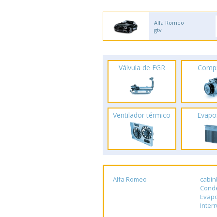
Alfa Romeo
gtv
Válvula de EGR
Comp
Ventilador térmico
Evapo
Alfa Romeo
cabin
Cond
Evap
Inter