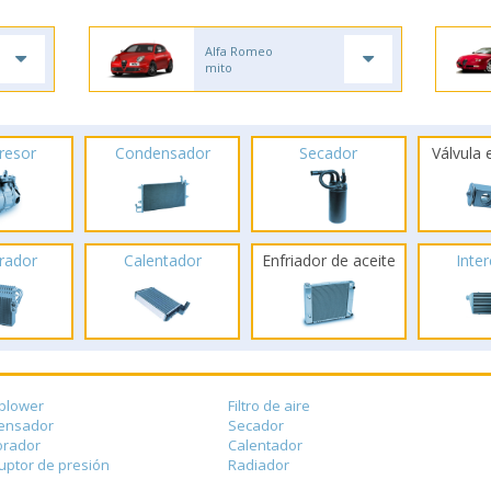
Alfa Romeo
mito
resor
Condensador
Secador
Válvula
rador
Calentador
Enfriador de aceite
Inte
blower
Filtro de aire
ensador
Secador
orador
Calentador
ruptor de presión
Radiador