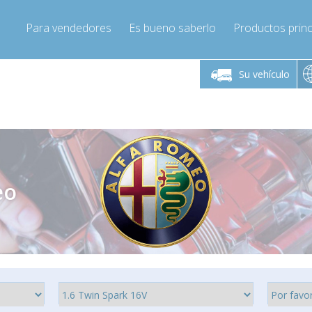
Para vendedores
Es bueno saberlo
Productos princ
 viernes de 9:00 a
De lunes a viernes de 9:00 a
De lunes a 
16:00
16:00
Su vehículo
pressor-express.es
Info@compressor-express.es
Info@comp
eo