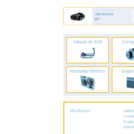
Alfa Romeo
gtv
Válvula de EGR
Comp
Ventilador térmico
Evapo
Alfa Romeo
cabin
Cond
Evap
Inter