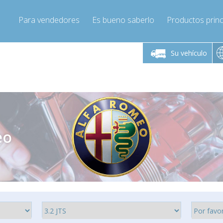
Para vendedores
Es bueno saberlo
Productos princ
 viernes de 9:00 a
De lunes a viernes de 9:00 a
De lunes a 
16:00
16:00
Su vehículo
pressor-express.es
Info@compressor-express.es
Info@comp
eo