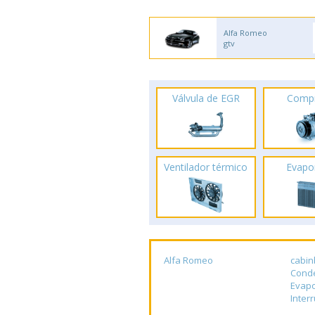
Alfa Romeo
gtv
Válvula de EGR
Comp
Ventilador térmico
Evapo
Alfa Romeo
cabin
Cond
Evap
Inter