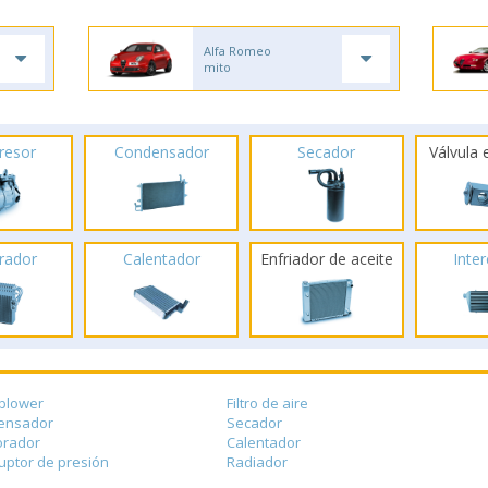
Alfa Romeo
mito
resor
Condensador
Secador
Válvula
rador
Calentador
Enfriador de aceite
Inte
blower
Filtro de aire
ensador
Secador
orador
Calentador
ruptor de presión
Radiador