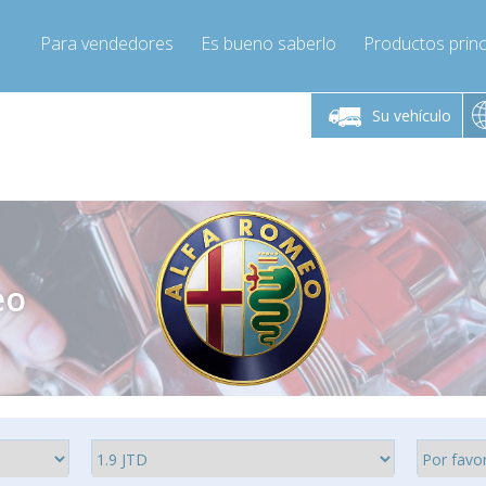
Para vendedores
Es bueno saberlo
Productos princ
 viernes de 9:00 a
De lunes a viernes de 9:00 a
De lunes a 
16:00
16:00
Su vehículo
pressor-express.es
Info@compressor-express.es
Info@comp
eo