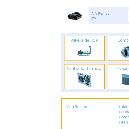
Alfa Romeo
gtv
Válvula de EGR
Comp
Ventilador térmico
Evapo
Alfa Romeo
cabin
Cond
Evap
Inter