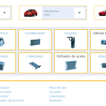
Alfa Romeo
mito
resor
Condensador
Secador
Válvula
rador
Calentador
Enfriador de aceite
Inte
blower
Filtro de aire
ensador
Secador
orador
Calentador
ruptor de presión
Radiador