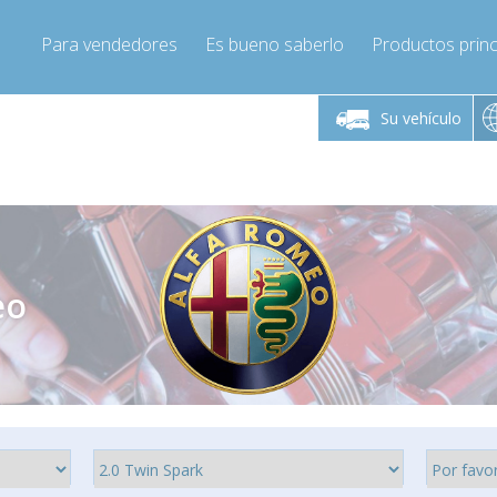
Para vendedores
Es bueno saberlo
Productos princ
 viernes de 9:00 a
De lunes a viernes de 9:00 a
De lunes a 
16:00
16:00
Su vehículo
pressor-express.es
Info@compressor-express.es
Info@comp
eo