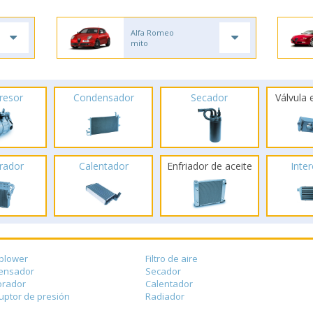
Alfa Romeo
mito
resor
Condensador
Secador
Válvula
rador
Calentador
Enfriador de aceite
Inte
blower
Filtro de aire
ensador
Secador
orador
Calentador
ruptor de presión
Radiador