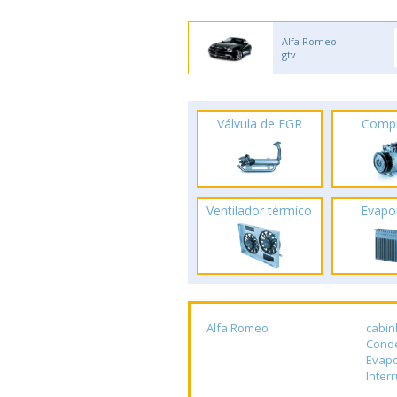
Alfa Romeo
gtv
Válvula de EGR
Comp
Ventilador térmico
Evapo
Alfa Romeo
cabin
Cond
Evap
Inter