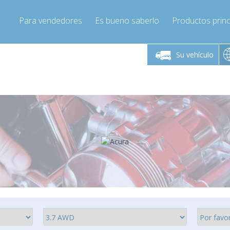
Para vendedores
Es bueno saberlo
Productos princ
 viernes de 9:00 a
De lunes a viernes de 9:00 a
De lunes a 
16:00
16:00
Su vehículo
pressor-express.es
Info@compressor-express.es
Info@comp