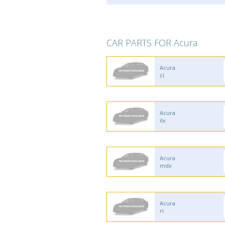
CAR PARTS FOR Acura
Acura
cl
Acura
ilx
Acura
mdx
Acura
rl