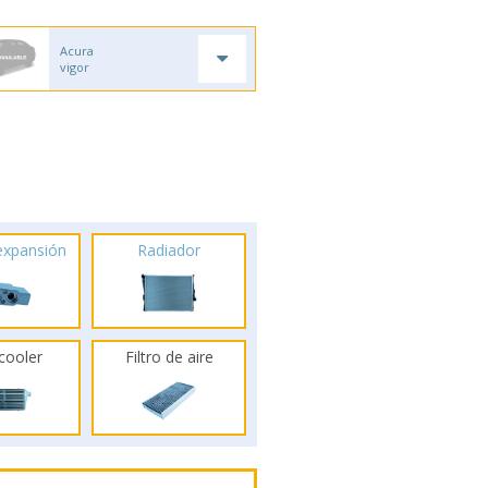
Acura
vigor
 expansión
Radiador
rcooler
Filtro de aire