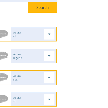
Acura
el
Acura
legend
Acura
rdx
Acura
slx