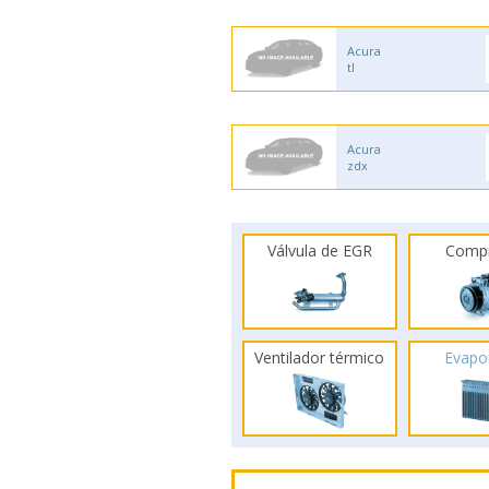
Acura
tl
Acura
zdx
Válvula de EGR
Comp
Ventilador térmico
Evapo