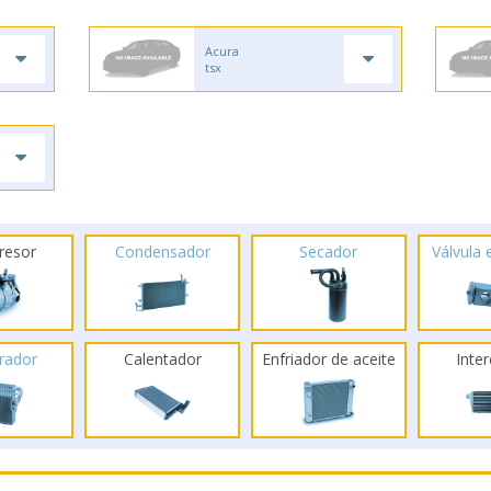
Acura
tsx
resor
Condensador
Secador
Válvula
rador
Calentador
Enfriador de aceite
Inte