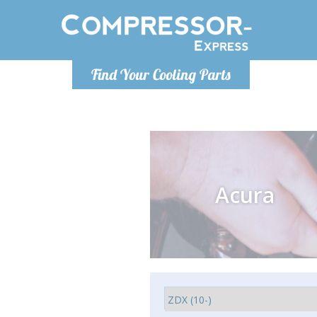
De lunes a
Find Your Cooling Parts
Info@com
Acura