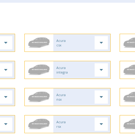
Acura
csx
Acura
integra
Acura
nsx
Acura
rsx