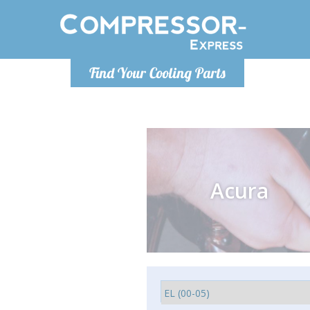
De lunes a
Find Your Cooling Parts
Info@com
Acura