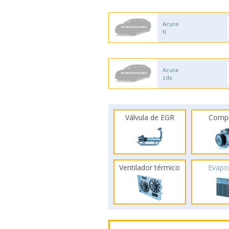
Acura
tl
Acura
zdx
Válvula de EGR
Comp
Ventilador térmico
Evapo