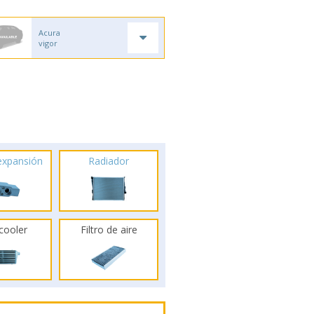
Acura
vigor
 expansión
Radiador
rcooler
Filtro de aire