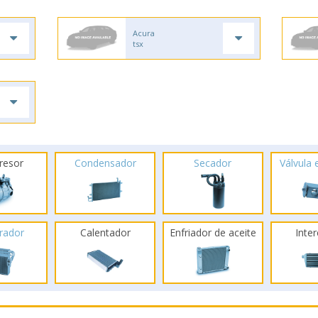
Acura
tsx
resor
Condensador
Secador
Válvula
rador
Calentador
Enfriador de aceite
Inte