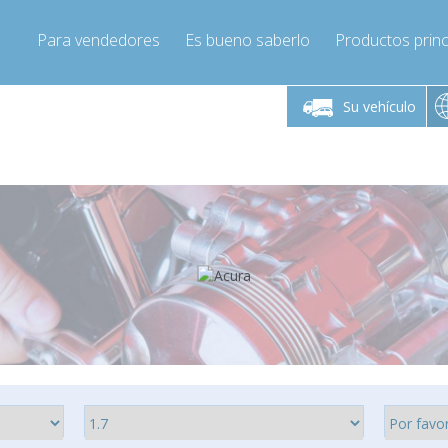
Para vendedores
Es bueno saberlo
Productos princ
 viernes de 9:00 a
De lunes a viernes de 9:00 a
De lunes a 
16:00
16:00
Su vehículo
pressor-express.es
Info@compressor-express.es
Info@comp