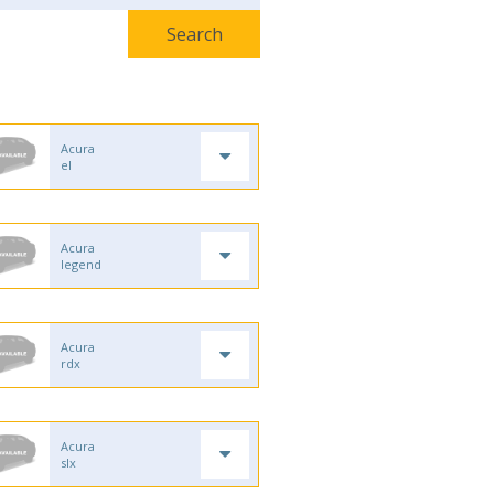
Acura
el
Acura
legend
Acura
rdx
Acura
slx