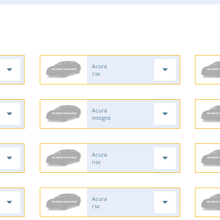
Acura
csx
Acura
integra
Acura
nsx
Acura
rsx