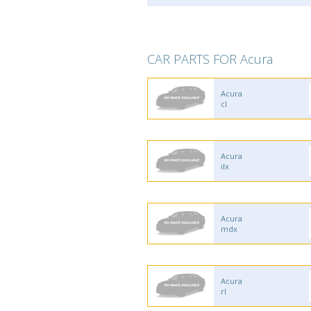
CAR PARTS FOR Acura
Acura
cl
Acura
ilx
Acura
mdx
Acura
rl