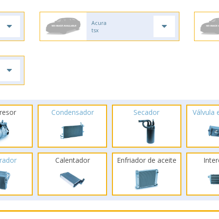
Acura
tsx
resor
Condensador
Secador
Válvula
rador
Calentador
Enfriador de aceite
Inte