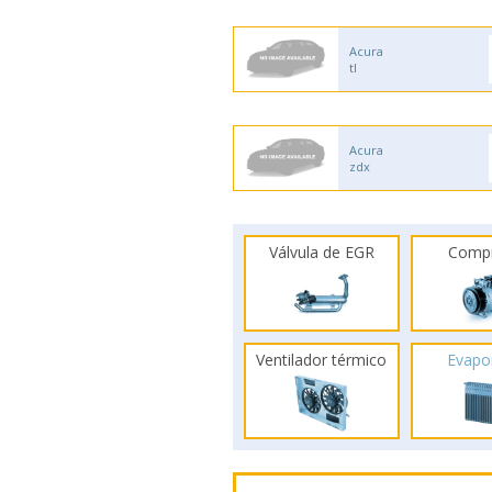
Acura
tl
Acura
zdx
Válvula de EGR
Comp
Ventilador térmico
Evapo