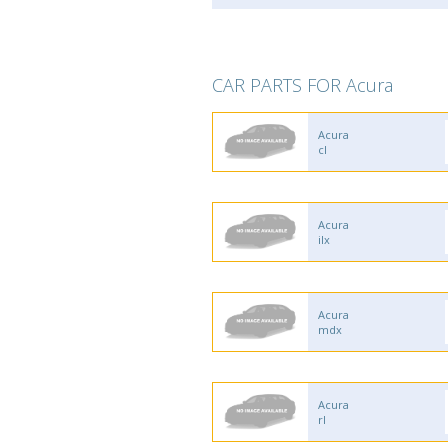
CAR PARTS FOR Acura
Acura
cl
Acura
ilx
Acura
mdx
Acura
rl