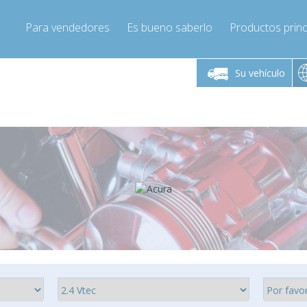
Para vendedores
Es bueno saberlo
Productos princ
 viernes de 9:00 a
De lunes a viernes de 9:00 a
De lunes a 
16:00
16:00
Su vehículo
pressor-express.es
Info@compressor-express.es
Info@comp