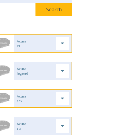
Acura
el
Acura
legend
Acura
rdx
Acura
slx