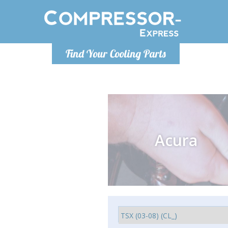
De lunes a
Find Your Cooling Parts
Info@com
Acura