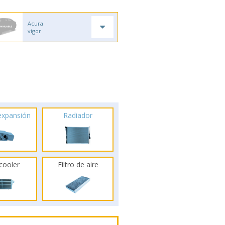
Acura
vigor
 expansión
Radiador
rcooler
Filtro de aire