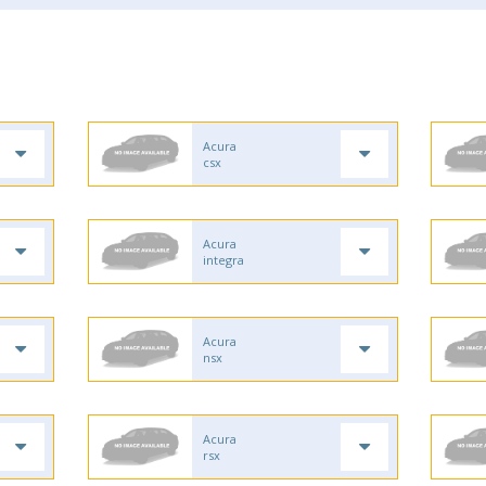
Acura
csx
Acura
integra
Acura
nsx
Acura
rsx