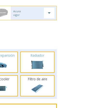
Acura
vigor
 expansión
Radiador
rcooler
Filtro de aire