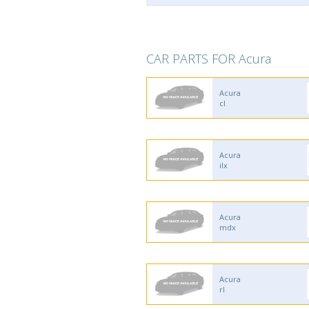
CAR PARTS FOR Acura
Acura
cl
Acura
ilx
Acura
mdx
Acura
rl