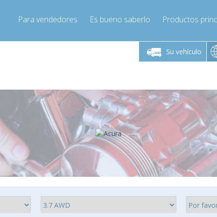
Para vendedores
Es bueno saberlo
Productos princ
 viernes de 9:00 a
De lunes a viernes de 9:00 a
De lunes a 
16:00
16:00
Su vehículo
pressor-express.es
Info@compressor-express.es
Info@comp