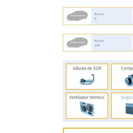
Acura
tl
Acura
zdx
Válvula de EGR
Comp
Ventilador térmico
Evapo