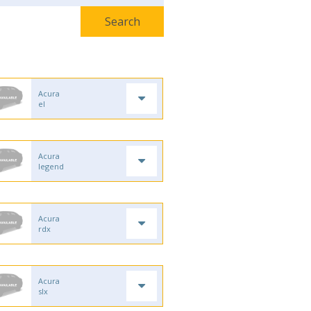
Acura
el
Acura
legend
Acura
rdx
Acura
slx