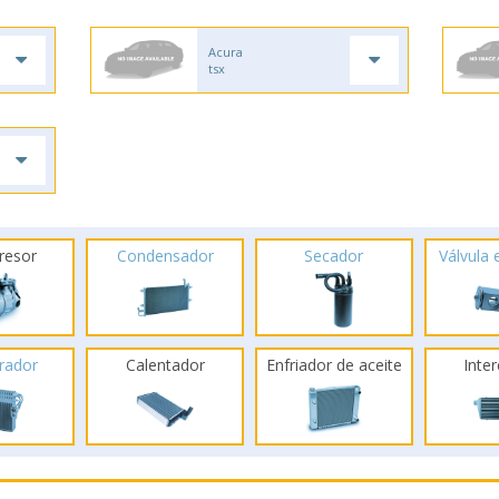
Acura
tsx
resor
Condensador
Secador
Válvula
rador
Calentador
Enfriador de aceite
Inte