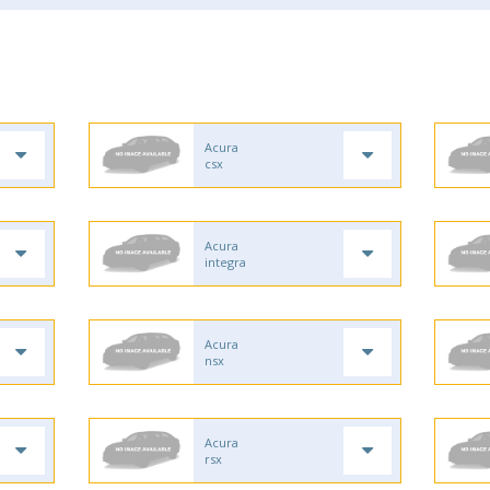
Acura
csx
Acura
integra
Acura
nsx
Acura
rsx