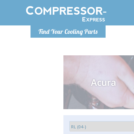
De lunes a
Find Your Cooling Parts
Info@com
Acura