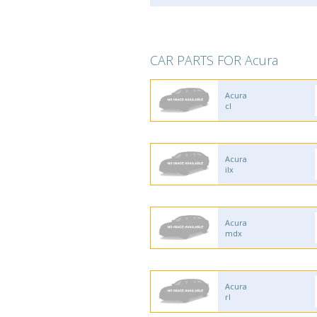
CAR PARTS FOR Acura
Acura
cl
Acura
ilx
Acura
mdx
Acura
rl