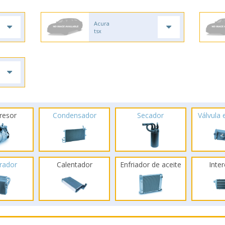
Acura
tsx
resor
Condensador
Secador
Válvula
rador
Calentador
Enfriador de aceite
Inte