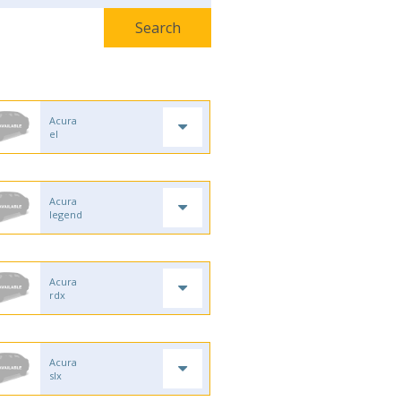
Acura
el
Acura
legend
Acura
rdx
Acura
slx