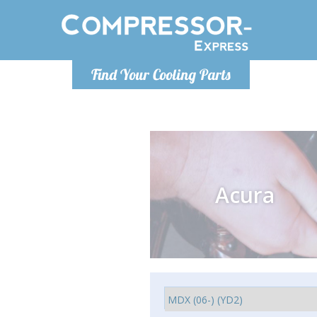
De lunes a
Find Your Cooling Parts
Info@com
Acura