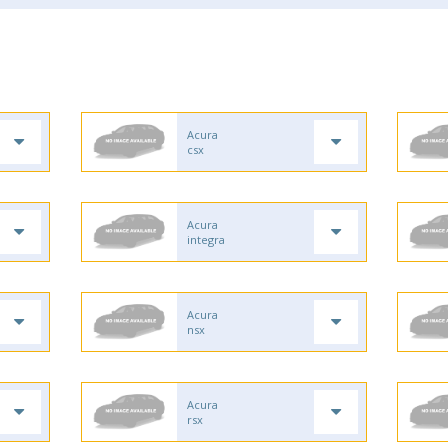
Acura
csx
Acura
integra
Acura
nsx
Acura
rsx