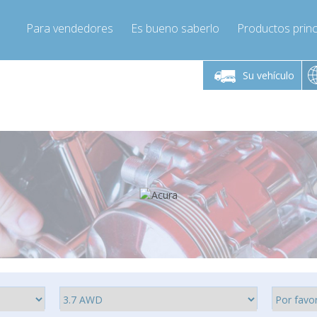
Para vendedores
Es bueno saberlo
Productos princ
 viernes de 9:00 a
De lunes a viernes de 9:00 a
De lunes a 
16:00
16:00
Su vehículo
pressor-express.es
Info@compressor-express.es
Info@comp