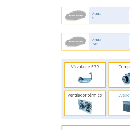
Acura
tl
Acura
zdx
Válvula de EGR
Comp
Ventilador térmico
Evapo