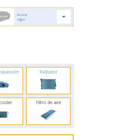
Acura
vigor
 expansión
Radiador
rcooler
Filtro de aire