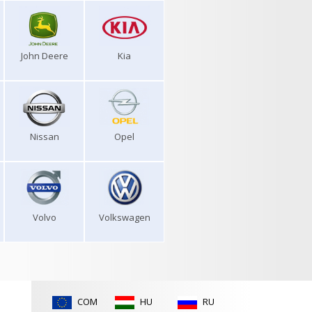
John Deere
Kia
Nissan
Opel
Volvo
Volkswagen
COM
HU
RU