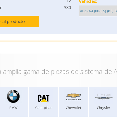
12
Vehicles:
o:
380
Ir al producto
 amplia gama de piezas de sistema de A
BMW
Caterpillar
Chevrolet
Chrysler