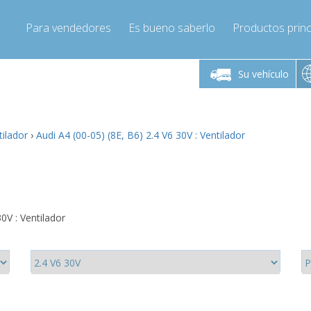
Para vendedores
Es bueno saberlo
Productos princ
 viernes de 9:00 a
De lunes a viernes de 9:00 a
De lunes a 
16:00
16:00
Su vehículo
pressor-express.es
Info@compressor-express.es
Info@comp
tilador
›
Audi A4 (00-05) (8E, B6) 2.4 V6 30V : Ventilador
0V : Ventilador