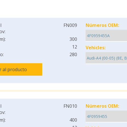
l
FN009
Números OEM:
ov:
m):
300
12
Vehicles:
o:
280
Ir al producto
l
FN010
Números OEM:
ov:
m):
400