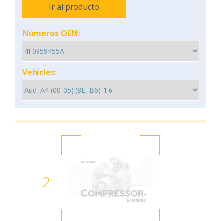
Ir al producto
Números OEM:
Vehicles:
2