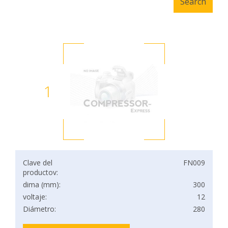
1
Clave del
FN009
productov:
dima (mm):
300
voltaje:
12
Diámetro:
280