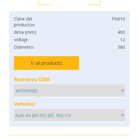
Clave del
FN010
productov:
dima (mm):
400
voltaje:
12
Diámetro:
380
Ir al producto
Números OEM:
Vehicles: