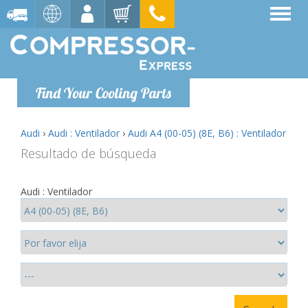
Find Your Cooling Parts
Audi
›
Audi : Ventilador
›
Audi A4 (00-05) (8E, B6) : Ventilador
Resultado de búsqueda
Audi : Ventilador