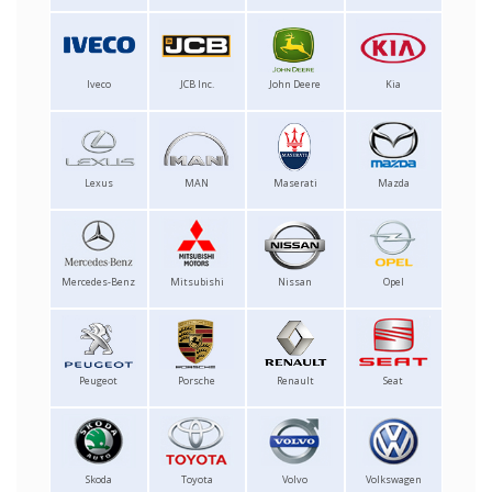
Iveco
JCB Inc.
John Deere
Kia
Lexus
MAN
Maserati
Mazda
Mercedes-Benz
Mitsubishi
Nissan
Opel
Peugeot
Porsche
Renault
Seat
Skoda
Toyota
Volvo
Volkswagen