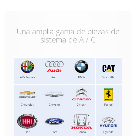
Una amplia gama de piezas de
sistema de A / C
Alfa Romeo
Audi
BMW
Caterpillar
Chevrolet
Chrysler
Citroen
Ferrari
Fiat
Ford
Honda
Hyundai