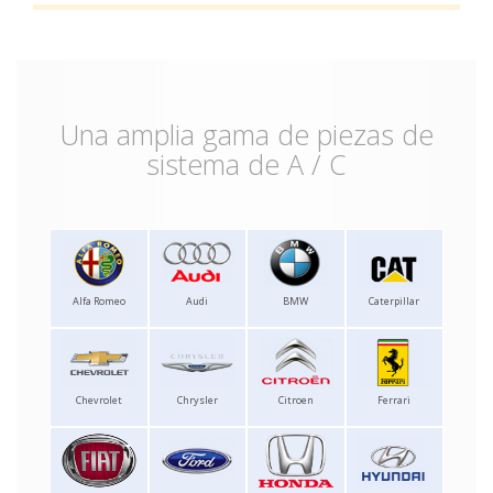
Una amplia gama de piezas de
sistema de A / C
Alfa Romeo
Audi
BMW
Caterpillar
Chevrolet
Chrysler
Citroen
Ferrari