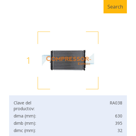
1
Clave del
RA038
productov:
dima (mm):
630
dimb (mm):
395
dimc (mm):
32