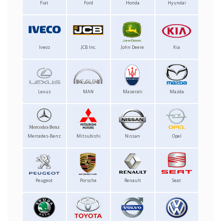
Fiat
Ford
Honda
Hyundai
Iveco
JCB Inc.
John Deere
Kia
Lexus
MAN
Maserati
Mazda
Mercedes-Benz
Mitsubishi
Nissan
Opel
Peugeot
Porsche
Renault
Seat