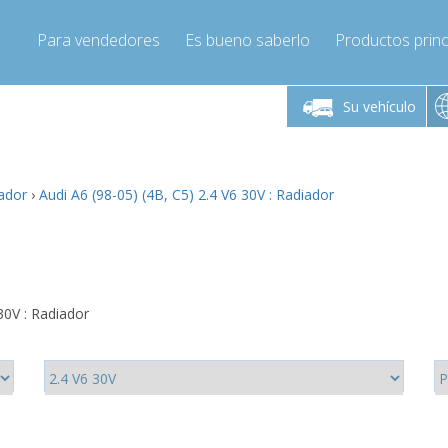
Para vendedores
Es bueno saberlo
Productos princ
 viernes de 9:00 a
De lunes a viernes de 9:00 a
De lunes a 
16:00
16:00
Su vehículo
pressor-express.es
Info@compressor-express.es
Info@comp
iador
›
Audi A6 (98-05) (4B, C5) 2.4 V6 30V : Radiador
30V : Radiador