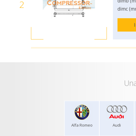
dimb (m
2
dimc (m
Una
Alfa Romeo
Audi