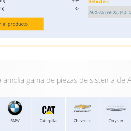
m):
395
Vehicles:
m):
32
Ir al producto
 amplia gama de piezas de sistema de A
BMW
Caterpillar
Chevrolet
Chrysler