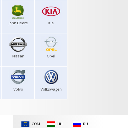
John Deere
Kia
Nissan
Opel
Volvo
Volkswagen
COM
HU
RU