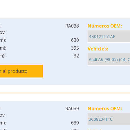
l
RA038
Números OEM:
ov:
m):
630
m):
395
Vehicles:
m):
32
Ir al producto
l
RA039
Números OEM:
ov:
m):
630