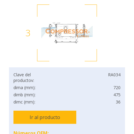
3
Clave del
RA034
productov:
dima (mm):
720
dimb (mm):
475
dimc (mm):
36
Ir al producto
Números OEM: