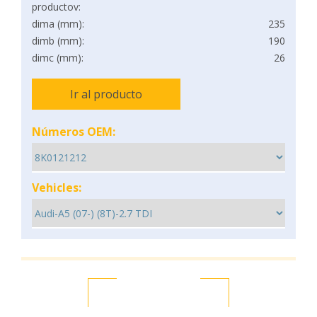
productov:
dima (mm):
235
dimb (mm):
190
dimc (mm):
26
Ir al producto
Números OEM:
Vehicles: