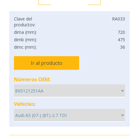
Clave del
RA033
productov:
dima (mm):
720
dimb (mm):
475
dimc (mm):
36
Ir al producto
Números OEM:
Vehicles: