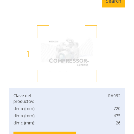
1
Clave del
RA032
productov:
dima (mm):
720
dimb (mm):
475
dimc (mm):
26