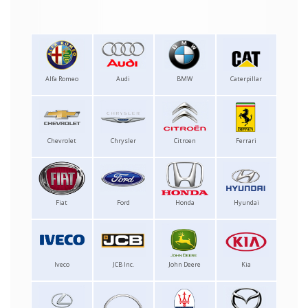
Alfa Romeo
Audi
BMW
Caterpillar
Chevrolet
Chrysler
Citroen
Ferrari
Fiat
Ford
Honda
Hyundai
Iveco
JCB Inc.
John Deere
Kia