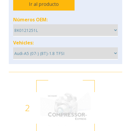
Ir al producto
Números OEM:
Vehicles:
2