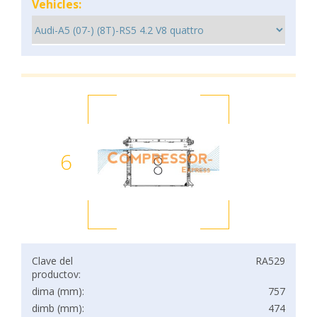
Vehicles:
6
Clave del
RA529
productov:
dima (mm):
757
dimb (mm):
474