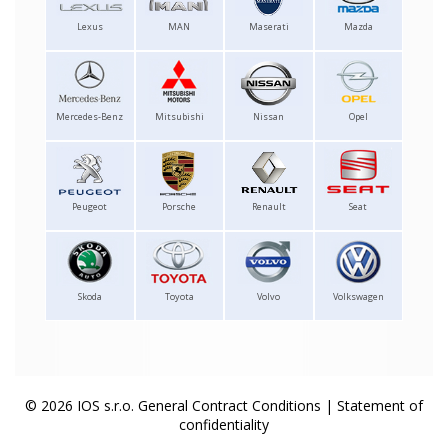
Lexus
MAN
Maserati
Mazda
Mercedes-Benz
Mitsubishi
Nissan
Opel
Peugeot
Porsche
Renault
Seat
Skoda
Toyota
Volvo
Volkswagen
© 2026 IOS s.r.o.
General Contract Conditions
|
Statement of
confidentiality