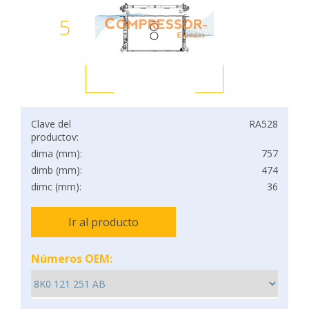
5
Clave del
RA528
productov:
dima (mm):
757
dimb (mm):
474
dimc (mm):
36
Ir al producto
Números OEM: