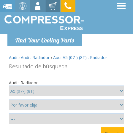
Find Your Cooling Parts
Audi
›
Audi : Radiador
›
Audi A5 (07-) (8T) : Radiador
Resultado de búsqueda
Audi : Radiador