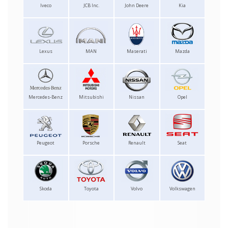
Iveco
JCB Inc.
John Deere
Kia
Lexus
MAN
Maserati
Mazda
Mercedes-Benz
Mitsubishi
Nissan
Opel
Peugeot
Porsche
Renault
Seat
Skoda
Toyota
Volvo
Volkswagen