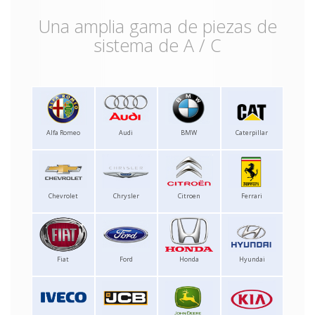
Una amplia gama de piezas de
sistema de A / C
Alfa Romeo
Audi
BMW
Caterpillar
Chevrolet
Chrysler
Citroen
Ferrari
Fiat
Ford
Honda
Hyundai