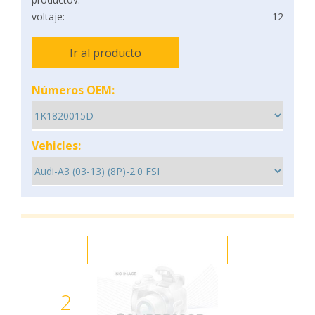
voltaje:
12
Ir al producto
Números OEM:
Vehicles:
2