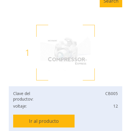
1
Clave del
CB005
productov:
voltaje:
12
Ir al producto