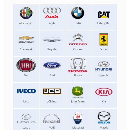
Alfa Romeo
Audi
BMW
Caterpillar
Chevrolet
Chrysler
Citroen
Ferrari
Fiat
Ford
Honda
Hyundai
Iveco
JCB Inc.
John Deere
Kia
Lexus
MAN
Maserati
Mazda