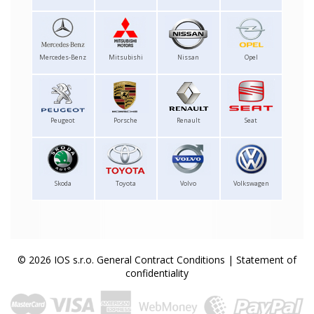
Mercedes-Benz
Mitsubishi
Nissan
Opel
Peugeot
Porsche
Renault
Seat
Skoda
Toyota
Volvo
Volkswagen
© 2026 IOS s.r.o.
General Contract Conditions
|
Statement of
confidentiality