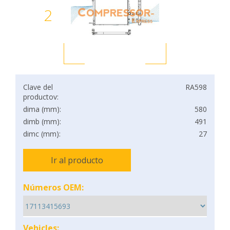
2
Clave del
RA598
productov:
dima (mm):
580
dimb (mm):
491
dimc (mm):
27
Ir al producto
Números OEM:
Vehicles: