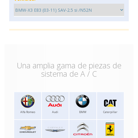
Una amplia gama de piezas de
sistema de A / C
Alfa Romeo
Audi
BMW
Caterpillar