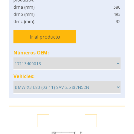
dima (mm):
580
dimb (mm):
493
dimc (mm):
32
Ir al producto
Números OEM:
Vehicles: