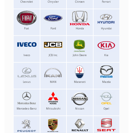
Chevrolet
Chrysler
Citroen
Ferrari
Fiat
Ford
Honda
Hyundai
Iveco
JCB Inc.
John Deere
Kia
Lexus
MAN
Maserati
Mazda
Mercedes-Benz
Mitsubishi
Nissan
Opel