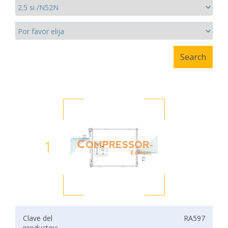
1
Clave del
RA597
productov: