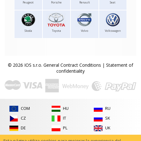
Peugeot
Porsche
Renault
Seat
Skoda
Toyota
Volvo
Volkswagen
© 2026 IOS s.r.o.
General Contract Conditions
|
Statement of
confidentiality
COM
HU
RU
CZ
IT
SK
DE
PL
UK
FR
RO
Esta página utiliza cookies para mejorar la experiencia del