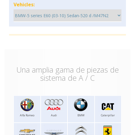
Vehicles:
Una amplia gama de piezas de
sistema de A / C
Alfa Romeo
Audi
BMW
Caterpillar