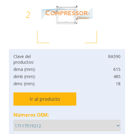
2
Clave del
RA590
productov:
dima (mm):
615
dimb (mm):
485
dimc (mm):
18
Ir al producto
Números OEM: