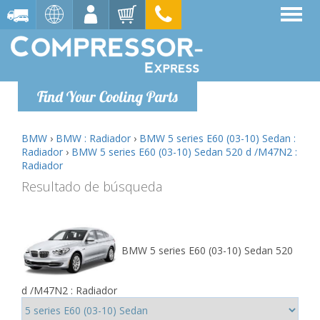
Find Your Cooling Parts
BMW
›
BMW : Radiador
›
BMW 5 series E60 (03-10) Sedan :
Radiador
›
BMW 5 series E60 (03-10) Sedan 520 d /M47N2 :
Radiador
Resultado de búsqueda
BMW 5 series E60 (03-10) Sedan 520
d /M47N2 : Radiador