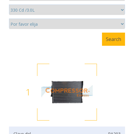
1
Clave del
RA203