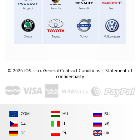
Peugeot
Porsche
Renault
Seat
Skoda
Toyota
Volvo
Volkswagen
© 2026 IOS s.r.o.
General Contract Conditions
|
Statement of
confidentiality
COM
HU
RU
CZ
IT
SK
DE
PL
UK