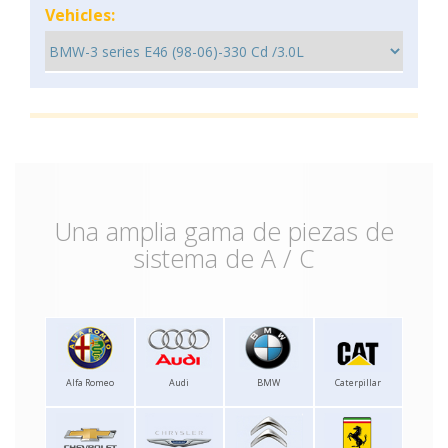
Vehicles:
Una amplia gama de piezas de
sistema de A / C
Alfa Romeo
Audi
BMW
Caterpillar