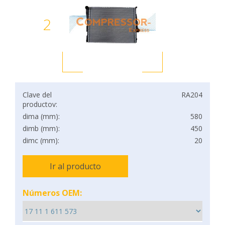
2
Clave del
RA204
productov:
dima (mm):
580
dimb (mm):
450
dimc (mm):
20
Ir al producto
Números OEM: