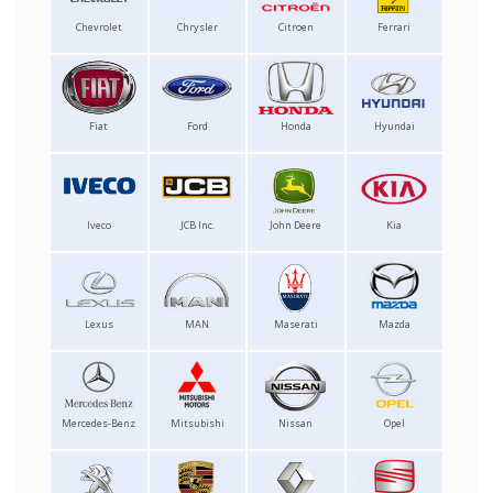
Chevrolet
Chrysler
Citroen
Ferrari
Fiat
Ford
Honda
Hyundai
Iveco
JCB Inc.
John Deere
Kia
Lexus
MAN
Maserati
Mazda
Mercedes-Benz
Mitsubishi
Nissan
Opel