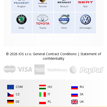
Peugeot
Porsche
Renault
Seat
Skoda
Toyota
Volvo
Volkswagen
© 2026 IOS s.r.o.
General Contract Conditions
|
Statement of
confidentiality
COM
HU
RU
CZ
IT
SK
DE
PL
UK