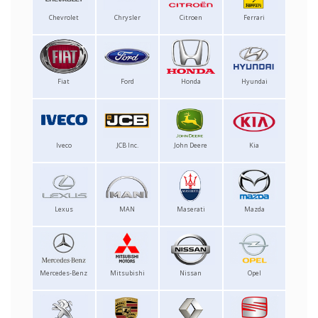
Chevrolet
Chrysler
Citroen
Ferrari
Fiat
Ford
Honda
Hyundai
Iveco
JCB Inc.
John Deere
Kia
Lexus
MAN
Maserati
Mazda
Mercedes-Benz
Mitsubishi
Nissan
Opel