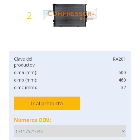
2
Clave del
RA201
productov:
dima (mm):
600
dimb (mm):
460
dimc (mm):
32
Ir al producto
Números OEM: