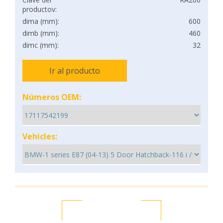
productov:
dima (mm):
600
dimb (mm):
460
dimc (mm):
32
Ir al producto
Números OEM:
Vehicles: