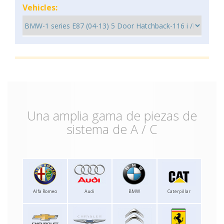
Vehicles:
Una amplia gama de piezas de
sistema de A / C
Alfa Romeo
Audi
BMW
Caterpillar