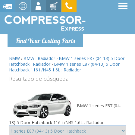
Find Your Cooling Parts
BMW
›
BMW : Radiador
›
BMW 1 series E87 (04-13) 5 Door
Hatchback : Radiador
›
BMW 1 series E87 (04-13) 5 Door
Hatchback 116 i /N45 1.6L : Radiador
Resultado de búsqueda
BMW 1 series E87 (04-
13) 5 Door Hatchback 116 i /N45 1.6L : Radiador