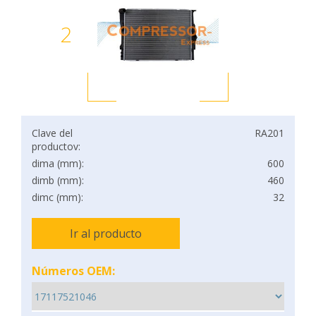
2
Clave del
RA201
productov:
dima (mm):
600
dimb (mm):
460
dimc (mm):
32
Ir al producto
Números OEM: