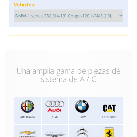
Vehicles:
Una amplia gama de piezas de
sistema de A / C
Alfa Romeo
Audi
BMW
Caterpillar