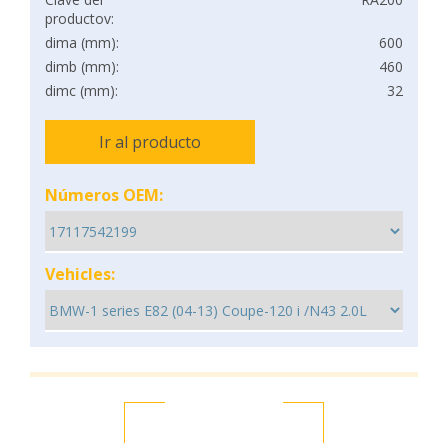
productov:
dima (mm):
600
dimb (mm):
460
dimc (mm):
32
Ir al producto
Números OEM:
Vehicles: