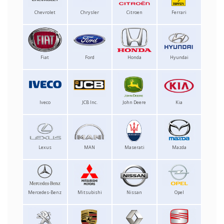
Chevrolet
Chrysler
Citroen
Ferrari
Fiat
Ford
Honda
Hyundai
Iveco
JCB Inc.
John Deere
Kia
Lexus
MAN
Maserati
Mazda
Mercedes-Benz
Mitsubishi
Nissan
Opel