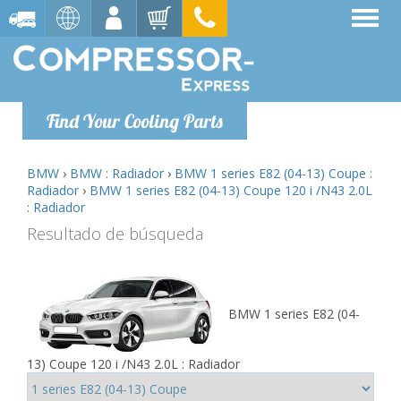
Find Your Cooling Parts
BMW
›
BMW : Radiador
›
BMW 1 series E82 (04-13) Coupe :
Radiador
›
BMW 1 series E82 (04-13) Coupe 120 i /N43 2.0L
: Radiador
Resultado de búsqueda
BMW 1 series E82 (04-
13) Coupe 120 i /N43 2.0L : Radiador