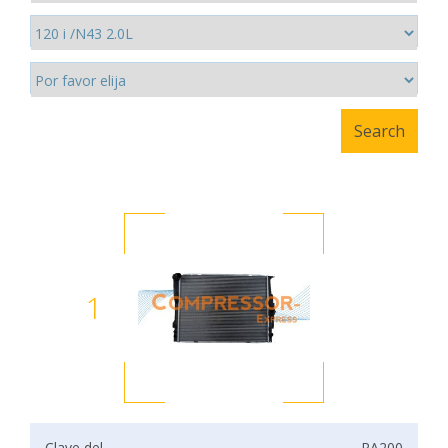
1
Clave del
RA200