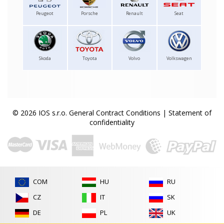
Peugeot
Porsche
Renault
Seat
Skoda
Toyota
Volvo
Volkswagen
© 2026 IOS s.r.o.
General Contract Conditions
|
Statement of
confidentiality
COM
HU
RU
CZ
IT
SK
DE
PL
UK