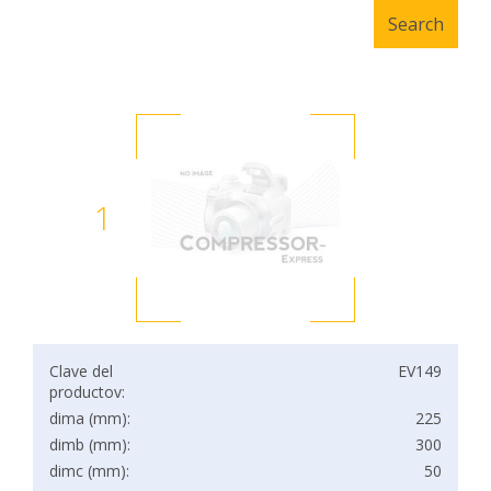
1
Clave del
EV149
productov:
dima (mm):
225
dimb (mm):
300
dimc (mm):
50