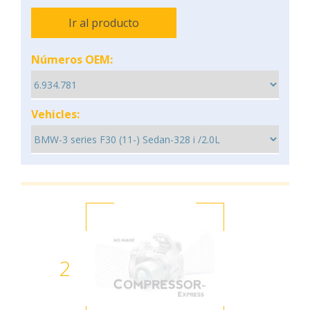
Ir al producto
Números OEM:
Vehicles:
2