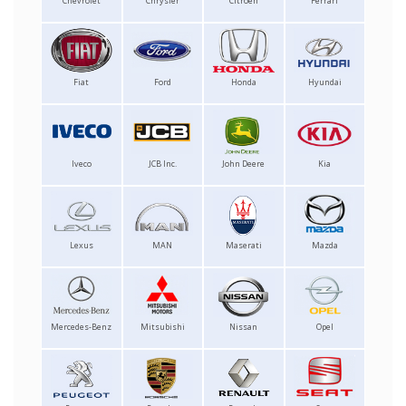
Chevrolet
Chrysler
Citroen
Ferrari
Fiat
Ford
Honda
Hyundai
Iveco
JCB Inc.
John Deere
Kia
Lexus
MAN
Maserati
Mazda
Mercedes-Benz
Mitsubishi
Nissan
Opel