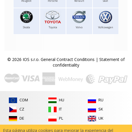
Peugeot
Porsche
Renault
Seat
Skoda
Toyota
Volvo
Volkswagen
© 2026 IOS s.r.o.
General Contract Conditions
|
Statement of
confidentiality
COM
HU
RU
CZ
IT
SK
DE
PL
UK
FR
RO
Esta página utiliza cookies para mejorar la experiencia del