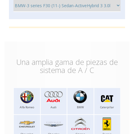
Una amplia gama de piezas de
sistema de A / C
Alfa Romeo
Audi
BMW
Caterpillar