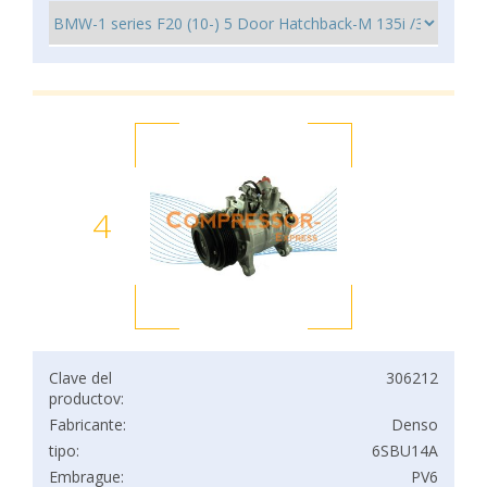
4
Clave del
306212
productov:
Fabricante:
Denso
tipo:
6SBU14A
Embrague:
PV6