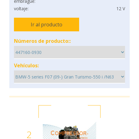
embrague:
voltaje:
12 V
Ir al producto
Números de producto::
Vehículos:
2