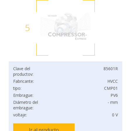
5
Clave del
85601R
productov:
Fabricante:
HVCC
tipo:
CMP01
Embrague:
PV6
Diámetro del
- mm
embrague:
voltaje:
0 V
Ir al producto