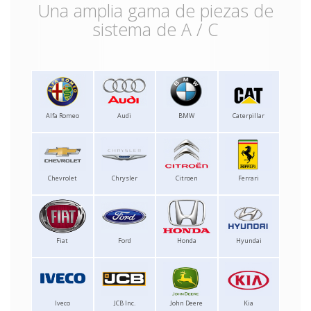
Una amplia gama de piezas de
sistema de A / C
Alfa Romeo
Audi
BMW
Caterpillar
Chevrolet
Chrysler
Citroen
Ferrari
Fiat
Ford
Honda
Hyundai
Iveco
JCB Inc.
John Deere
Kia