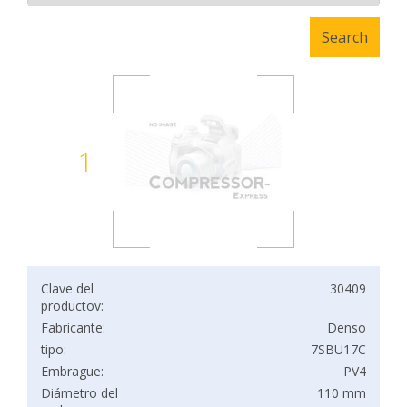
1
Clave del
30409
productov:
Fabricante:
Denso
tipo:
7SBU17C
Embrague:
PV4
Diámetro del
110 mm