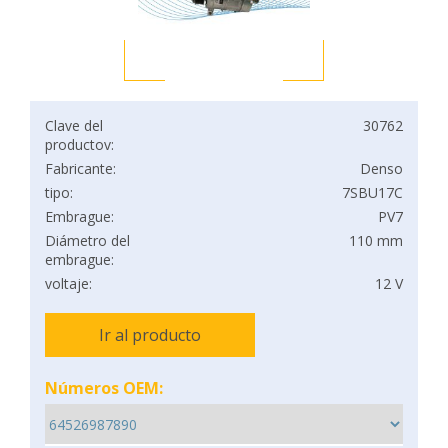
Clave del
30762
productov:
Fabricante:
Denso
tipo:
7SBU17C
Embrague:
PV7
Diámetro del
110 mm
embrague:
voltaje:
12 V
Ir al producto
Números OEM: