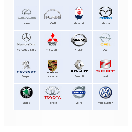
Lexus
MAN
Maserati
Mazda
Mercedes-Benz
Mitsubishi
Nissan
Opel
Peugeot
Porsche
Renault
Seat
Skoda
Toyota
Volvo
Volkswagen