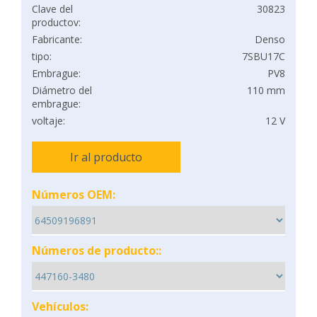
Clave del
30823
productov:
Fabricante:
Denso
tipo:
7SBU17C
Embrague:
PV8
Diámetro del
110 mm
embrague:
voltaje:
12 V
Ir al producto
Números OEM:
Números de producto::
Vehículos: