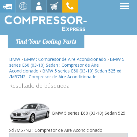
Find Your Cooling Parts
BMW
›
BMW : Compresor de Aire Acondicionado
›
BMW 5
series E60 (03-10) Sedan : Compresor de Aire
Acondicionado
›
BMW 5 series E60 (03-10) Sedan 525 xd
/M57N2 : Compresor de Aire Acondicionado
Resultado de búsqueda
BMW 5 series E60 (03-10) Sedan 525
xd /M57N2 : Compresor de Aire Acondicionado