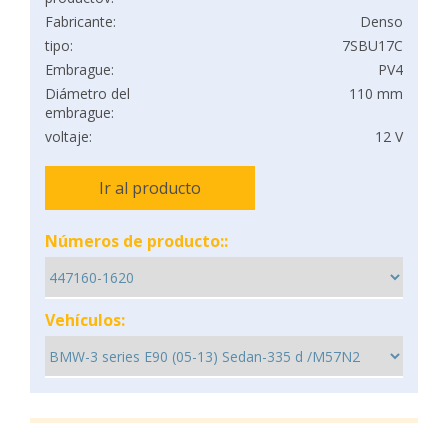
Fabricante:
Denso
tipo:
7SBU17C
Embrague:
PV4
Diámetro del
110 mm
embrague:
voltaje:
12 V
Ir al producto
Números de producto::
Vehículos: