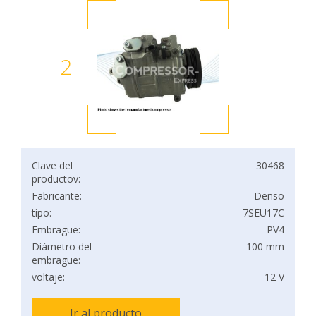
2
Clave del
30468
productov:
Fabricante:
Denso
tipo:
7SEU17C
Embrague:
PV4
Diámetro del
100 mm
embrague:
voltaje:
12 V
Ir al producto