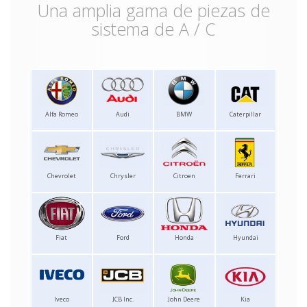
Una amplia gama de piezas de
sistema de A / C
Alfa Romeo
Audi
BMW
Caterpillar
Chevrolet
Chrysler
Citroen
Ferrari
Fiat
Ford
Honda
Hyundai
Iveco
JCB Inc.
John Deere
Kia