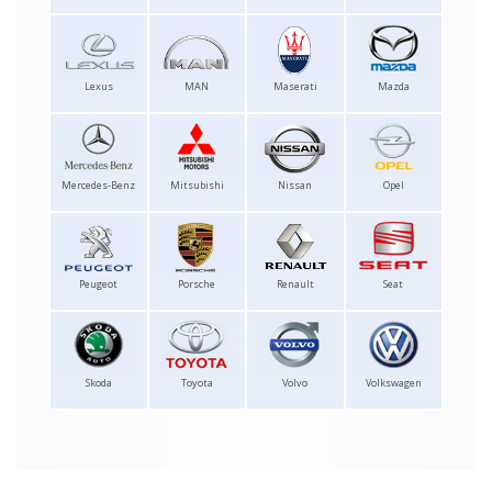
Lexus
MAN
Maserati
Mazda
Mercedes-Benz
Mitsubishi
Nissan
Opel
Peugeot
Porsche
Renault
Seat
Skoda
Toyota
Volvo
Volkswagen