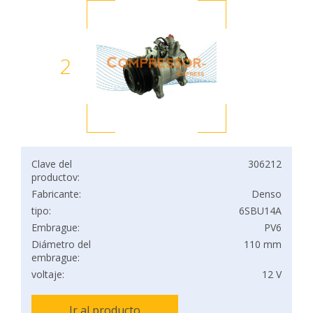
2
Clave del
306212
productov:
Fabricante:
Denso
tipo:
6SBU14A
Embrague:
PV6
Diámetro del
110 mm
embrague:
voltaje:
12 V
Ir al producto