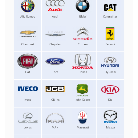
Alfa Romeo
Audi
BMW
Caterpillar
Chevrolet
Chrysler
Citroen
Ferrari
Fiat
Ford
Honda
Hyundai
Iveco
JCB Inc.
John Deere
Kia
Lexus
MAN
Maserati
Mazda