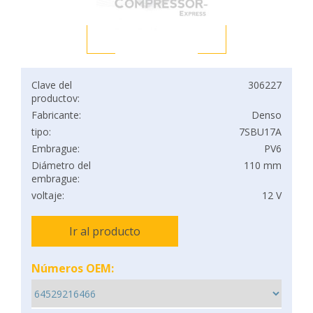
Clave del
306227
productov:
Fabricante:
Denso
tipo:
7SBU17A
Embrague:
PV6
Diámetro del
110 mm
embrague:
voltaje:
12 V
Ir al producto
Números OEM: