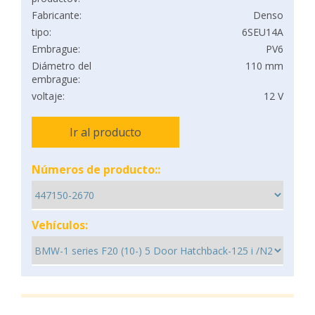
Fabricante:
Denso
tipo:
6SEU14A
Embrague:
PV6
Diámetro del
110 mm
embrague:
voltaje:
12 V
Ir al producto
Números de producto::
Vehículos: