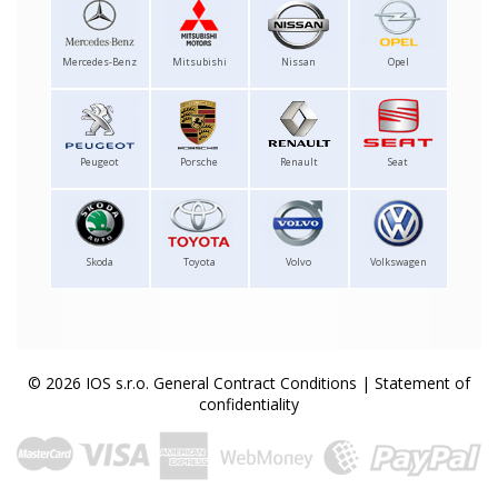
Mercedes-Benz
Mitsubishi
Nissan
Opel
Peugeot
Porsche
Renault
Seat
Skoda
Toyota
Volvo
Volkswagen
© 2026 IOS s.r.o.
General Contract Conditions
|
Statement of
confidentiality