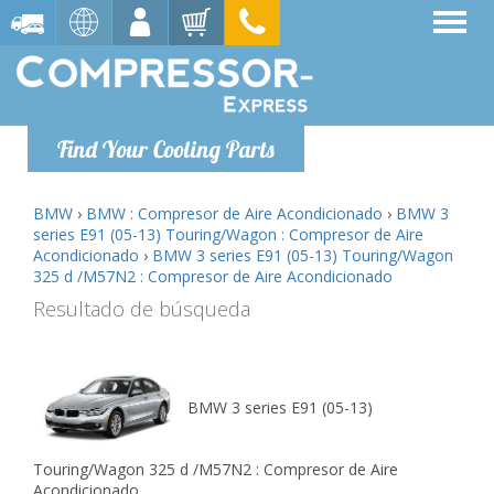
Find Your Cooling Parts
BMW
›
BMW : Compresor de Aire Acondicionado
›
BMW 3
series E91 (05-13) Touring/Wagon : Compresor de Aire
Acondicionado
›
BMW 3 series E91 (05-13) Touring/Wagon
325 d /M57N2 : Compresor de Aire Acondicionado
Resultado de búsqueda
BMW 3 series E91 (05-13)
Touring/Wagon 325 d /M57N2 : Compresor de Aire
Acondicionado