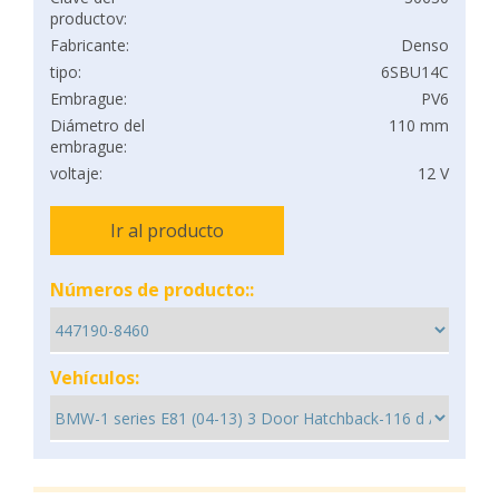
productov:
Fabricante:
Denso
tipo:
6SBU14C
Embrague:
PV6
Diámetro del
110 mm
embrague:
voltaje:
12 V
Ir al producto
Números de producto::
Vehículos: