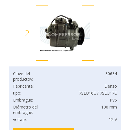
2
Clave del
30634
productov:
Fabricante:
Denso
tipo:
7SEU16C / 7SEU17C
Embrague:
PV6
Diámetro del
100 mm
embrague:
voltaje:
12 V