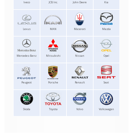
Iveco
JCB Inc.
John Deere
Kia
Lexus
MAN
Maserati
Mazda
Mercedes-Benz
Mitsubishi
Nissan
Opel
Peugeot
Porsche
Renault
Seat
Skoda
Toyota
Volvo
Volkswagen