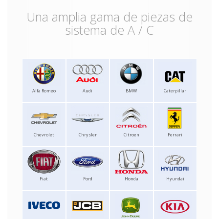
Una amplia gama de piezas de
sistema de A / C
Alfa Romeo
Audi
BMW
Caterpillar
Chevrolet
Chrysler
Citroen
Ferrari
Fiat
Ford
Honda
Hyundai