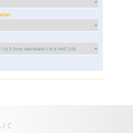
cto::
 / C