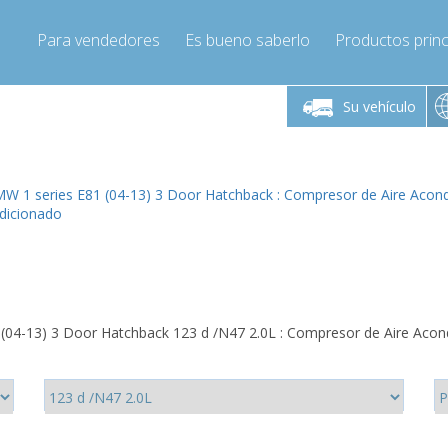
Para vendedores
Es bueno saberlo
Productos princ
 viernes de 9:00 a
De lunes a viernes de 9:00 a
De lunes a 
16:00
16:00
Su vehículo
pressor-express.es
Info@compressor-express.es
Info@comp
W 1 series E81 (04-13) 3 Door Hatchback : Compresor de Aire Acon
dicionado
(04-13) 3 Door Hatchback 123 d /N47 2.0L : Compresor de Aire Acon