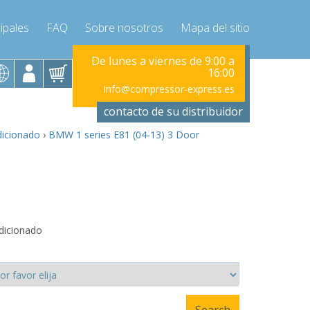
ipales
FAQ
Sobre nosotros
Mapa del sitio
viernes de 9:00 a
De lunes a viernes de 9:00 a
De lunes a vi
16:00
16:00
ressor-express.es
Info@compressor-express.es
Info@compr
contacto de su distribuidor
dicionado
›
BMW 1 series E81 (04-13) 3 Door
dicionado