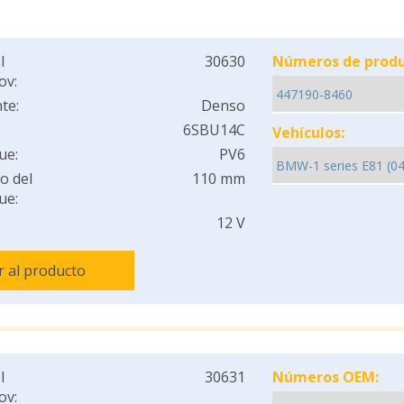
l
30630
Números de produ
ov:
te:
Denso
6SBU14C
Vehículos:
ue:
PV6
o del
110 mm
ue:
12 V
Ir al producto
l
30631
Números OEM:
ov: