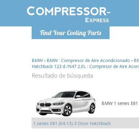
De lunes a
Find Your Cooling Parts
Info@com
BMW
›
BMW : Compresor de Aire Acondicionado
›
BM
Hatchback 123 d /N47 2.0L : Compresor de Aire Acon
Resultado de búsqueda
BMW 1 series E81 