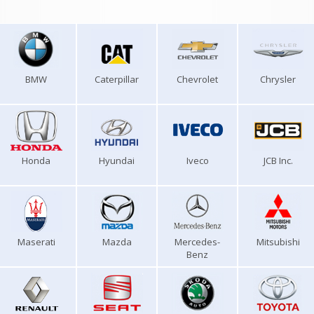
BMW
Caterpillar
Chevrolet
Chrysler
Honda
Hyundai
Iveco
JCB Inc.
Maserati
Mazda
Mercedes-
Mitsubishi
Benz