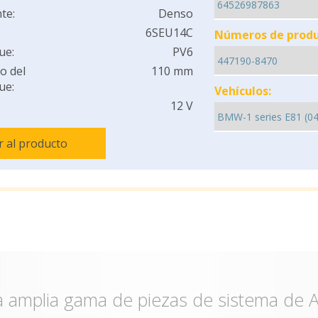
te:
Denso
6SEU14C
Números de produ
ue:
PV6
o del
110 mm
ue:
Vehículos:
12 V
Ir al producto
 amplia gama de piezas de sistema de A