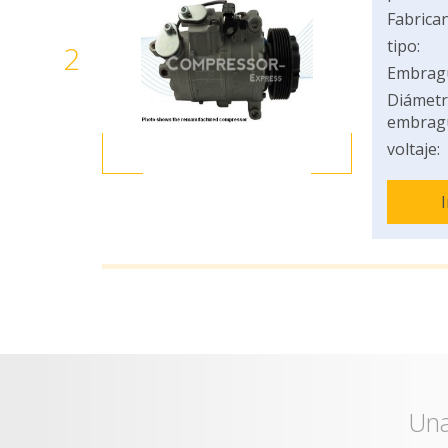
Fabrican
tipo:
2
Embrag
Diámetr
embrag
voltaje:
Una