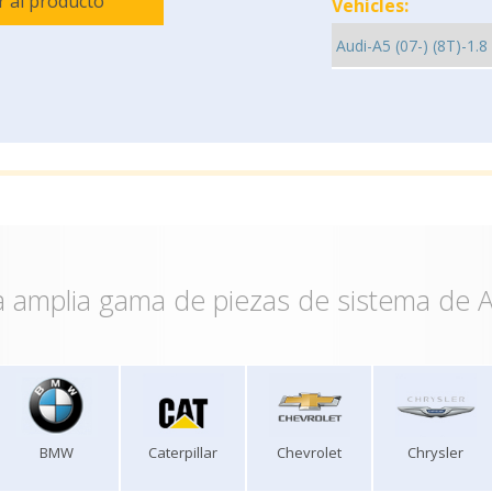
Ir al producto
Vehicles:
 amplia gama de piezas de sistema de A
BMW
Caterpillar
Chevrolet
Chrysler