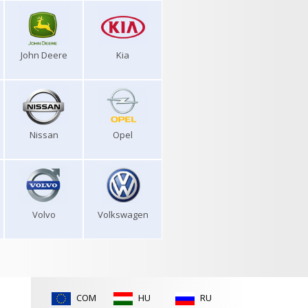
John Deere
Kia
Nissan
Opel
Volvo
Volkswagen
COM
HU
RU