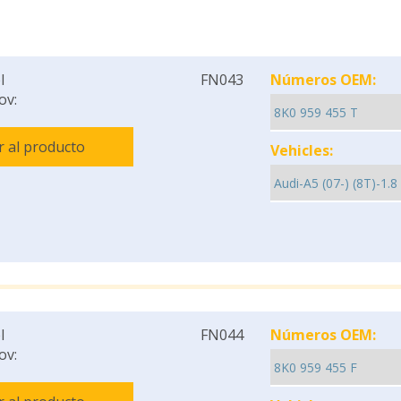
l
FN043
Números OEM:
ov:
Ir al producto
Vehicles:
l
FN044
Números OEM:
ov: