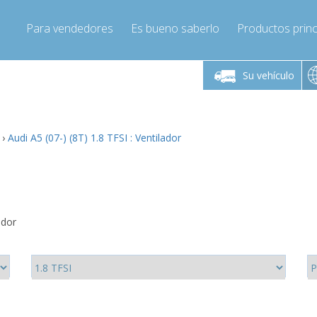
Para vendedores
Es bueno saberlo
Productos princ
 viernes de 9:00 a
De lunes a viernes de 9:00 a
De lunes a 
16:00
16:00
Su vehículo
pressor-express.es
Info@compressor-express.es
Info@comp
›
Audi A5 (07-) (8T) 1.8 TFSI : Ventilador
ador