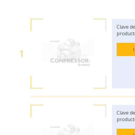
Clave de
product
1
Clave de
product