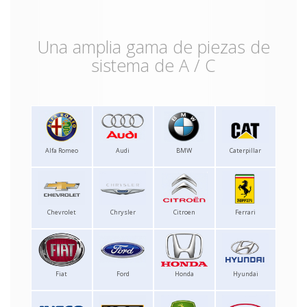
Una amplia gama de piezas de
sistema de A / C
Alfa Romeo
Audi
BMW
Caterpillar
Chevrolet
Chrysler
Citroen
Ferrari
Fiat
Ford
Honda
Hyundai