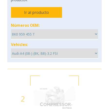
Ir al producto
Números OEM:
Vehicles:
2