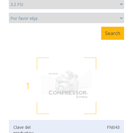
1
Clave del
FN043
productov: