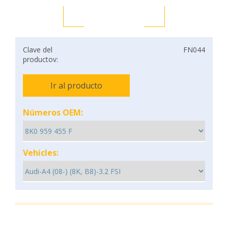
Clave del
FN044
productov:
Ir al producto
Números OEM:
Vehicles: