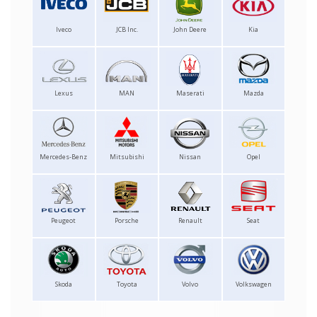
Iveco
JCB Inc.
John Deere
Kia
Lexus
MAN
Maserati
Mazda
Mercedes-Benz
Mitsubishi
Nissan
Opel
Peugeot
Porsche
Renault
Seat
Skoda
Toyota
Volvo
Volkswagen