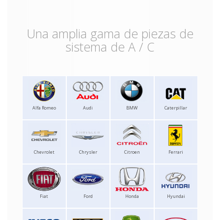
Una amplia gama de piezas de
sistema de A / C
Alfa Romeo
Audi
BMW
Caterpillar
Chevrolet
Chrysler
Citroen
Ferrari
Fiat
Ford
Honda
Hyundai