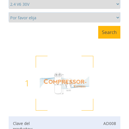
1
Clave del
AD008
productov: