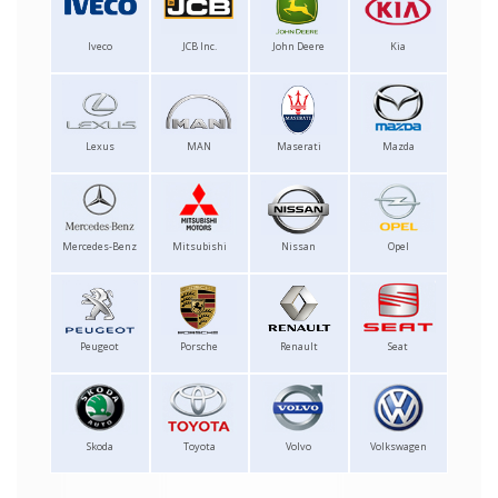
Iveco
JCB Inc.
John Deere
Kia
Lexus
MAN
Maserati
Mazda
Mercedes-Benz
Mitsubishi
Nissan
Opel
Peugeot
Porsche
Renault
Seat
Skoda
Toyota
Volvo
Volkswagen