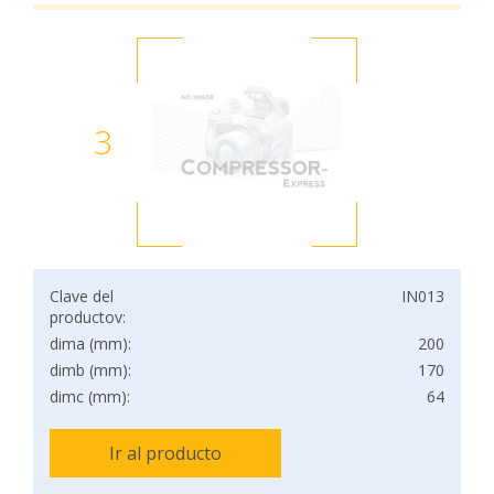
3
Clave del
IN013
productov:
dima (mm):
200
dimb (mm):
170
dimc (mm):
64
Ir al producto