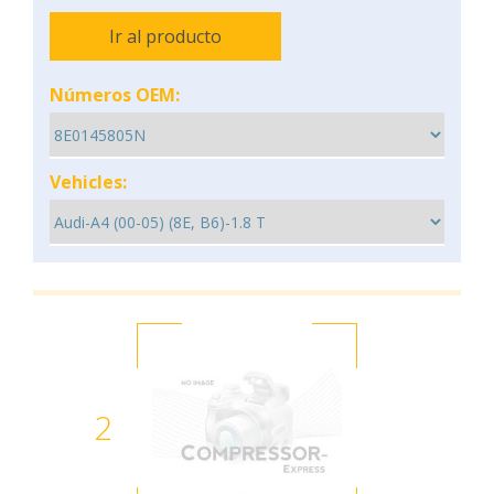
Ir al producto
Números OEM:
Vehicles:
2