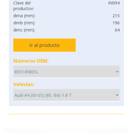
Clave del
IN094
productov:
dima (mm):
215
dimb (mm):
196
dimc (mm):
64
Ir al producto
Números OEM:
Vehicles: