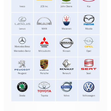
Iveco
JCB Inc.
John Deere
Kia
Lexus
MAN
Maserati
Mazda
Mercedes-Benz
Mitsubishi
Nissan
Opel
Peugeot
Porsche
Renault
Seat
Skoda
Toyota
Volvo
Volkswagen