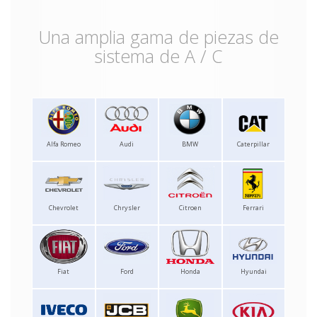
Una amplia gama de piezas de
sistema de A / C
Alfa Romeo
Audi
BMW
Caterpillar
Chevrolet
Chrysler
Citroen
Ferrari
Fiat
Ford
Honda
Hyundai