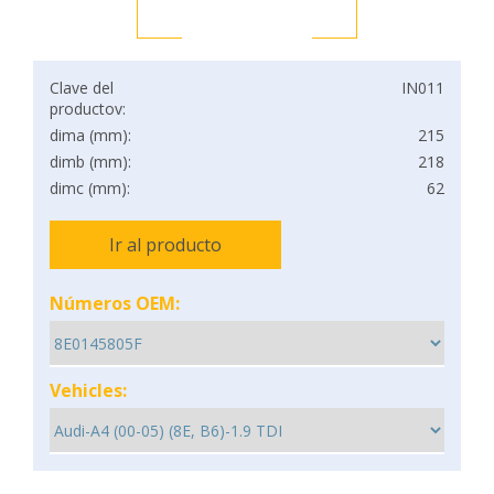
Clave del
IN011
productov:
dima (mm):
215
dimb (mm):
218
dimc (mm):
62
Ir al producto
Números OEM:
Vehicles: