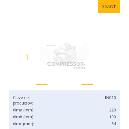
1
Clave del
IN010
productov:
dima (mm):
220
dimb (mm):
190
dimc (mm):
64