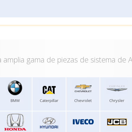
 amplia gama de piezas de sistema de A
BMW
Caterpillar
Chevrolet
Chrysler