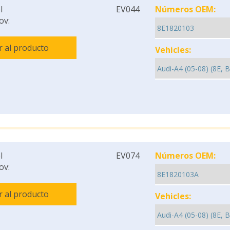
l
EV044
Números OEM:
ov:
Ir al producto
Vehicles:
l
EV074
Números OEM:
ov:
Ir al producto
Vehicles: