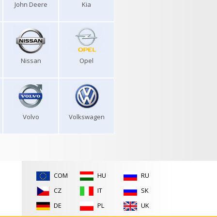
John Deere
Kia
Nissan
Opel
Volvo
Volkswagen
COM
HU
RU
CZ
IT
SK
DE
PL
UK