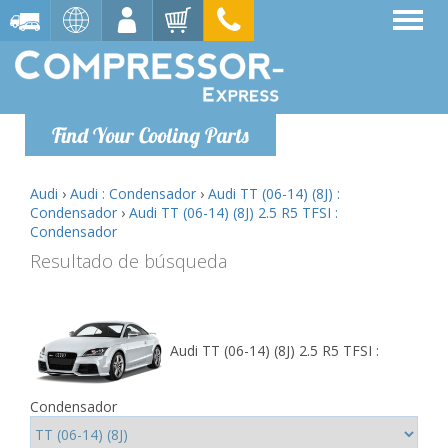
Find Your Cooling Parts
Audi
›
Audi : Condensador
›
Audi TT (06-14) (8J) :
Condensador
›
Audi TT (06-14) (8J) 2.5 R5 TFSI :
Condensador
Resultado de búsqueda
Audi TT (06-14) (8J) 2.5 R5 TFSI :
Condensador