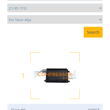
1
Clave del
CO017