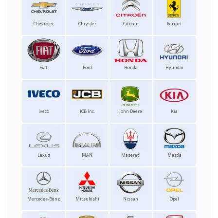
Chevrolet
Chrysler
Citroen
Ferrari
Fiat
Ford
Honda
Hyundai
Iveco
JCB Inc.
John Deere
Kia
Lexus
MAN
Maserati
Mazda
Mercedes-Benz
Mitsubishi
Nissan
Opel