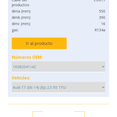
productov:
dima (mm):
550
dimb (mm):
390
dimc (mm):
16
gas:
R134a
Ir al producto
Números OEM:
Vehicles: