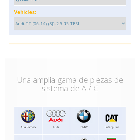
Vehicles:
Una amplia gama de piezas de
sistema de A / C
Alfa Romeo
Audi
BMW
Caterpillar