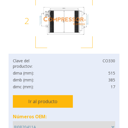
2
Clave del
CO330
productov:
dima (mm):
515
dimb (mm):
385
dimc (mm):
17
Ir al producto
Números OEM: