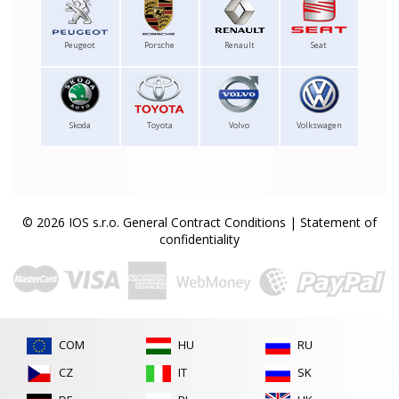
Peugeot
Porsche
Renault
Seat
Skoda
Toyota
Volvo
Volkswagen
© 2026 IOS s.r.o.
General Contract Conditions
|
Statement of
confidentiality
COM
HU
RU
CZ
IT
SK