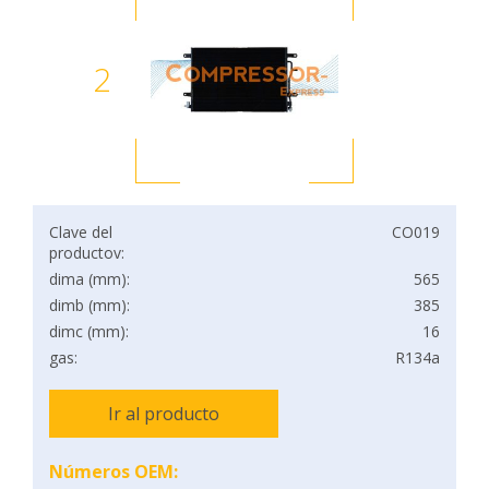
2
Clave del
CO019
productov:
dima (mm):
565
dimb (mm):
385
dimc (mm):
16
gas:
R134a
Ir al producto
Números OEM: