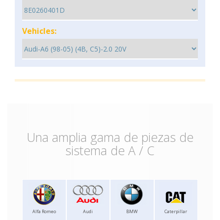
Vehicles:
Una amplia gama de piezas de
sistema de A / C
Alfa Romeo
Audi
BMW
Caterpillar