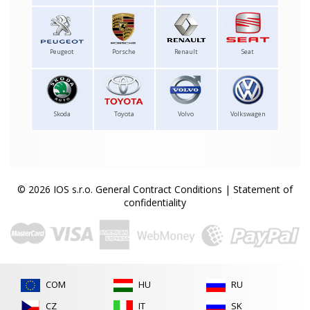
Peugeot
Porsche
Renault
Seat
Skoda
Toyota
Volvo
Volkswagen
© 2026 IOS s.r.o.
General Contract Conditions
|
Statement of
confidentiality
COM
HU
RU
CZ
IT
SK