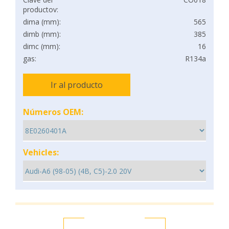
productov:
dima (mm):
565
dimb (mm):
385
dimc (mm):
16
gas:
R134a
Ir al producto
Números OEM:
Vehicles: