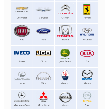
Chevrolet
Chrysler
Citroen
Ferrari
Fiat
Ford
Honda
Hyundai
Iveco
JCB Inc.
John Deere
Kia
Lexus
MAN
Maserati
Mazda
Mercedes-Benz
Mitsubishi
Nissan
Opel