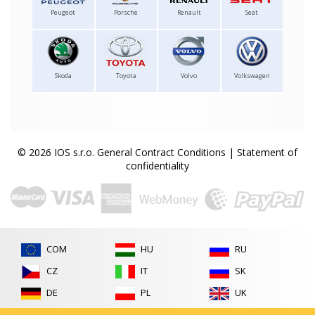
Peugeot
Porsche
Renault
Seat
Skoda
Toyota
Volvo
Volkswagen
© 2026 IOS s.r.o.
General Contract Conditions
|
Statement of
confidentiality
COM
HU
RU
CZ
IT
SK
DE
PL
UK
FR
RO