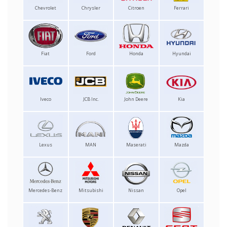
Chevrolet
Chrysler
Citroen
Ferrari
Fiat
Ford
Honda
Hyundai
Iveco
JCB Inc.
John Deere
Kia
Lexus
MAN
Maserati
Mazda
Mercedes-Benz
Mitsubishi
Nissan
Opel