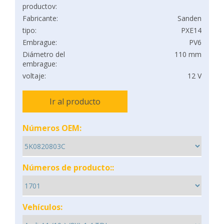
productov:
Fabricante:
Sanden
tipo:
PXE14
Embrague:
PV6
Diámetro del
110 mm
embrague:
voltaje:
12 V
Ir al producto
Números OEM:
Números de producto::
Vehículos: