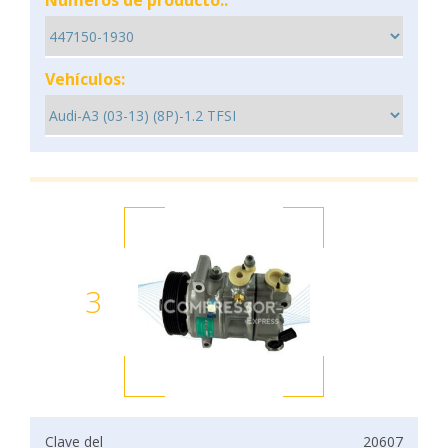
Números de producto::
Vehículos:
3
Clave del
20607