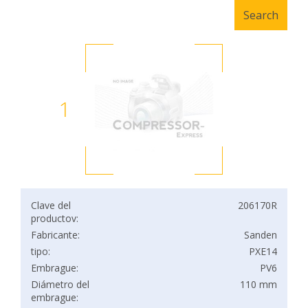
1
Clave del
206170R
productov:
Fabricante:
Sanden
tipo:
PXE14
Embrague:
PV6
Diámetro del
110 mm
embrague: