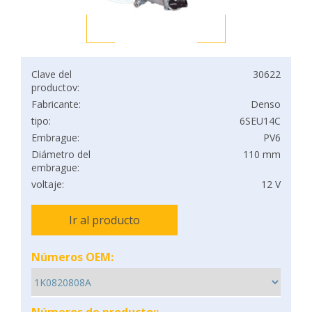
Clave del
30622
productov:
Fabricante:
Denso
tipo:
6SEU14C
Embrague:
PV6
Diámetro del
110 mm
embrague:
voltaje:
12 V
Ir al producto
Números OEM: