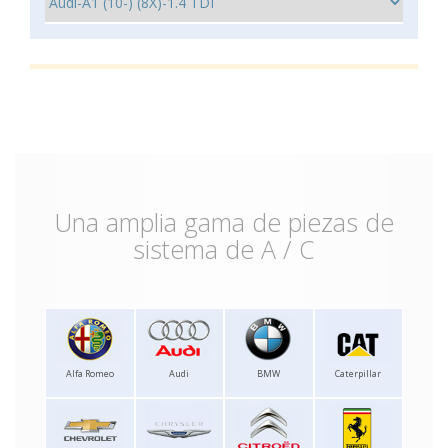
Una amplia gama de piezas de
sistema de A / C
Alfa Romeo
Audi
BMW
Caterpillar