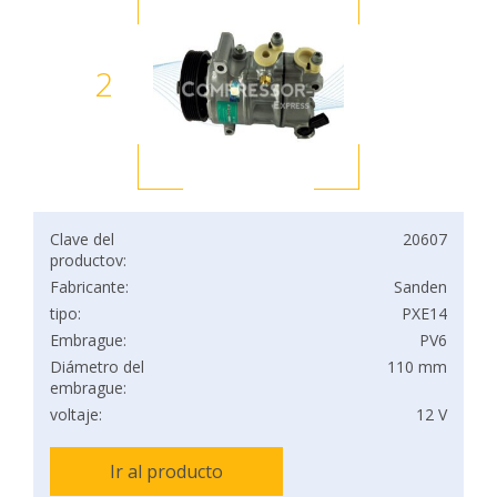
2
Clave del
20607
productov:
Fabricante:
Sanden
tipo:
PXE14
Embrague:
PV6
Diámetro del
110 mm
embrague:
voltaje:
12 V
Ir al producto