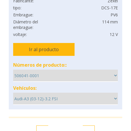
Fabricante:
Zexel
tipo:
DCS-17E
Embrague:
PV6
Diámetro del
114 mm
embrague:
voltaje:
12 V
Ir al producto
Números de producto::
Vehículos: