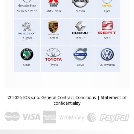
Mercedes-Benz
Mitsubishi
Nissan
Opel
Peugeot
Porsche
Renault
Seat
Skoda
Toyota
Volvo
Volkswagen
© 2026 IOS s.r.o.
General Contract Conditions
|
Statement of
confidentiality