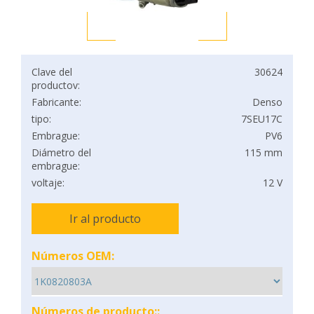
Clave del
30624
productov:
Fabricante:
Denso
tipo:
7SEU17C
Embrague:
PV6
Diámetro del
115 mm
embrague:
voltaje:
12 V
Ir al producto
Números OEM:
Números de producto::