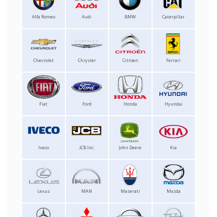
Alfa Romeo
Audi
BMW
Caterpillar
Chevrolet
Chrysler
Citroen
Ferrari
Fiat
Ford
Honda
Hyundai
Iveco
JCB Inc.
John Deere
Kia
Lexus
MAN
Maserati
Mazda