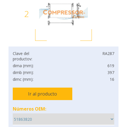
2
Clave del
RA287
productov:
dima (mm):
619
dimb (mm):
397
dimc (mm):
16
Ir al producto
Números OEM: