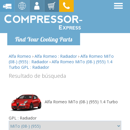
Find Your Cooling Parts
Alfa Romeo
›
Alfa Romeo : Radiador
›
Alfa Romeo MiTo
(08-) (955) : Radiador
›
Alfa Romeo MiTo (08-) (955) 1.4
Turbo GPL : Radiador
Resultado de búsqueda
Alfa Romeo MiTo (08-) (955) 1.4 Turbo
GPL : Radiador