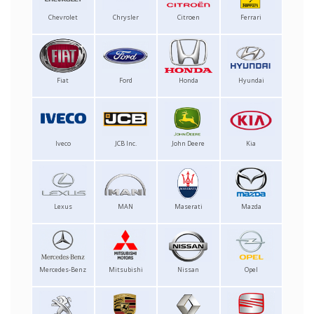
Chevrolet
Chrysler
Citroen
Ferrari
Fiat
Ford
Honda
Hyundai
Iveco
JCB Inc.
John Deere
Kia
Lexus
MAN
Maserati
Mazda
Mercedes-Benz
Mitsubishi
Nissan
Opel