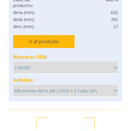
productov:
dima (mm):
620
dimb (mm):
395
dimc (mm):
27
Ir al producto
Números OEM:
Vehicles: