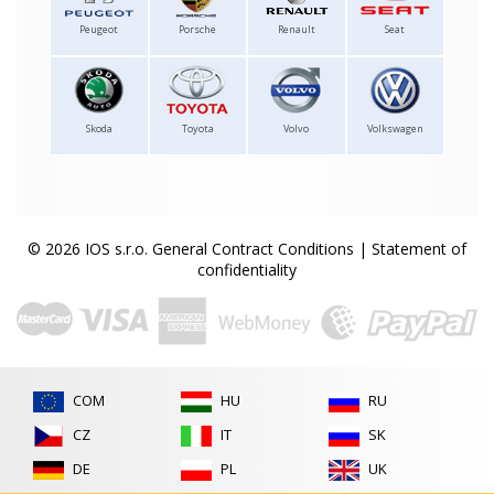
Peugeot
Porsche
Renault
Seat
Skoda
Toyota
Volvo
Volkswagen
© 2026 IOS s.r.o.
General Contract Conditions
|
Statement of
confidentiality
COM
HU
RU
CZ
IT
SK
DE
PL
UK