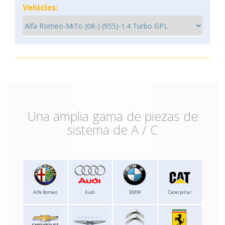
Vehicles:
Una amplia gama de piezas de
sistema de A / C
Alfa Romeo
Audi
BMW
Caterpillar