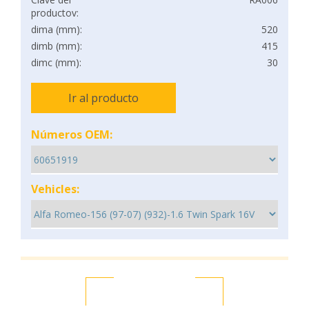
productov:
dima (mm):
520
dimb (mm):
415
dimc (mm):
30
Ir al producto
Números OEM:
Vehicles: