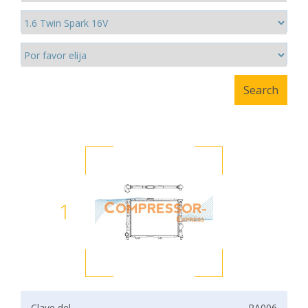
1
Clave del
RA006