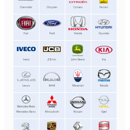
Chevrolet
Chrysler
Citroen
Ferrari
Fiat
Ford
Honda
Hyundai
Iveco
JCB Inc.
John Deere
Kia
Lexus
MAN
Maserati
Mazda
Mercedes-Benz
Mitsubishi
Nissan
Opel