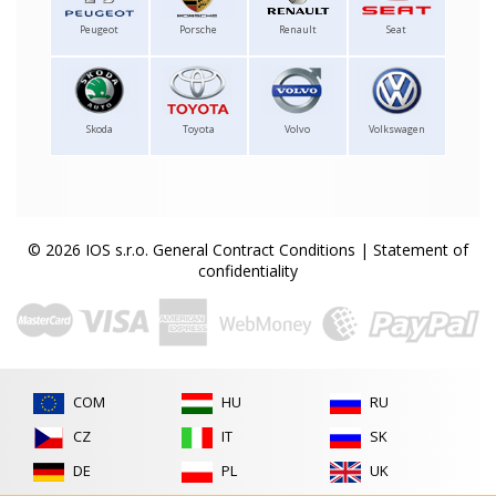
Peugeot
Porsche
Renault
Seat
Skoda
Toyota
Volvo
Volkswagen
© 2026 IOS s.r.o.
General Contract Conditions
|
Statement of
confidentiality
COM
HU
RU
CZ
IT
SK
DE
PL
UK