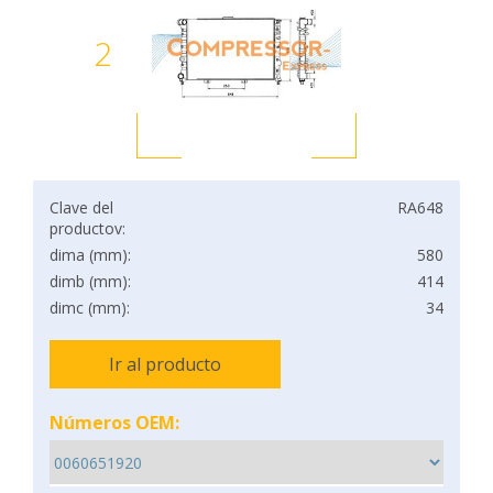
2
Clave del
RA648
productov:
dima (mm):
580
dimb (mm):
414
dimc (mm):
34
Ir al producto
Números OEM: