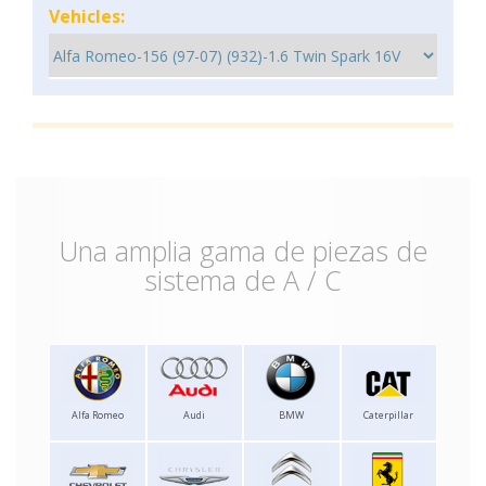
Vehicles:
Una amplia gama de piezas de
sistema de A / C
Alfa Romeo
Audi
BMW
Caterpillar