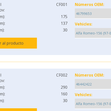
l
CF001
Números OEM:
ov:
m):
175
m):
137
Vehicles:
m):
30
Ir al producto
l
CF002
Números OEM:
ov:
m):
290
m):
160
Vehicles:
m):
30