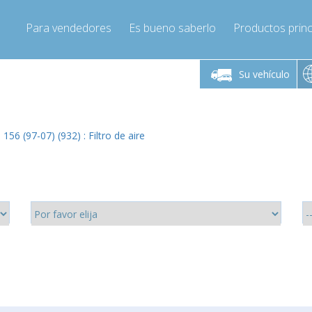
Para vendedores
Es bueno saberlo
Productos princ
 viernes de 9:00 a
De lunes a viernes de 9:00 a
De lunes a 
16:00
16:00
Su vehículo
pressor-express.es
Info@compressor-express.es
Info@comp
56 (97-07) (932) : Filtro de aire