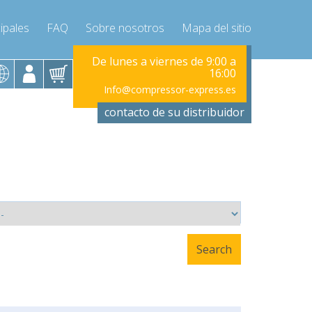
ipales
FAQ
Sobre nosotros
Mapa del sitio
viernes de 9:00 a
De lunes a viernes de 9:00 a
De lunes a vi
16:00
16:00
ressor-express.es
Info@compressor-express.es
Info@compr
contacto de su distribuidor