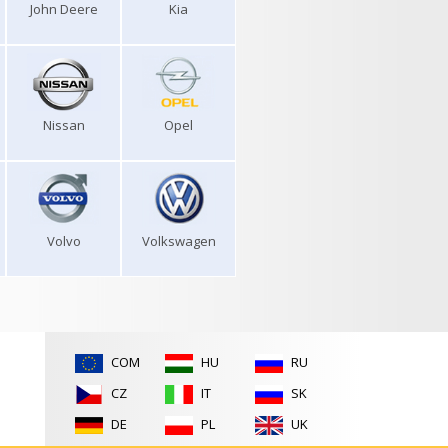
John Deere
Kia
Nissan
Opel
Volvo
Volkswagen
COM
HU
RU
CZ
IT
SK
DE
PL
UK