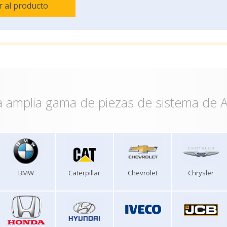
Ir al producto
 amplia gama de piezas de sistema de A
BMW
Caterpillar
Chevrolet
Chrysler