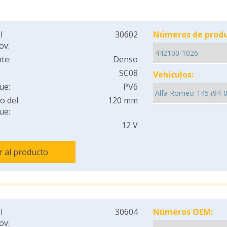
l
30602
Números de produ
ov:
te:
Denso
SC08
Vehículos:
ue:
PV6
o del
120 mm
ue:
12 V
Ir al producto
l
30604
Números OEM:
ov: