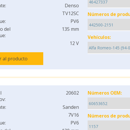
te:
Denso
TV12SC
Números de produ
ue:
PV6
o del
135 mm
ue:
Vehículos:
12 V
Ir al producto
l
20602
Números OEM:
ov:
te:
Sanden
7V16
Números de produ
ue:
PV6