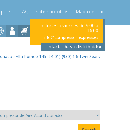
ipales
FAQ
Sobre nosotros
Mapa del sitio
viernes de 9:00 a
De lunes a viernes de 9:00 a
De lunes a vi
16:00
16:00
ressor-express.es
Info@compressor-express.es
Info@compr
contacto de su distribuidor
cionado
›
Alfa Romeo 145 (94-01) (930) 1.6 Twin Spark