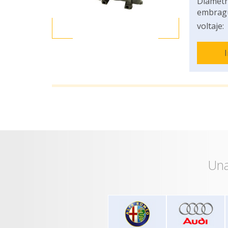
Diámetr
embrag
voltaje:
Una