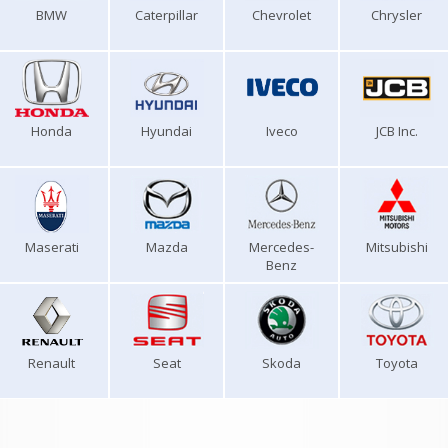
BMW
Caterpillar
Chevrolet
Chrysler
Honda
Hyundai
Iveco
JCB Inc.
Maserati
Mazda
Mercedes-
Mitsubishi
Benz
Renault
Seat
Skoda
Toyota