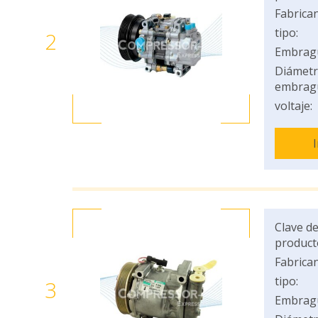
Fabrican
tipo:
2
Embrag
Diámetr
embrag
voltaje:
Clave de
product
Fabrican
tipo:
3
Embrag