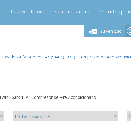
Para vendedores
Es bueno saberlo
Productos princ
 viernes de 9:00 a
De lunes a viernes de 9:00 a
De lunes a 
16:00
16:00
Su vehículo
pressor-express.es
Info@compressor-express.es
Info@comp
icionado
›
Alfa Romeo 145 (94-01) (930) : Compresor de Aire Acondi
 Twin Spark 16V : Compresor de Aire Acondicionado