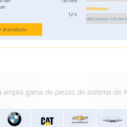
o del
130 mm
ue:
Vehículos:
12 V
Ir al producto
 amplia gama de piezas de sistema de A